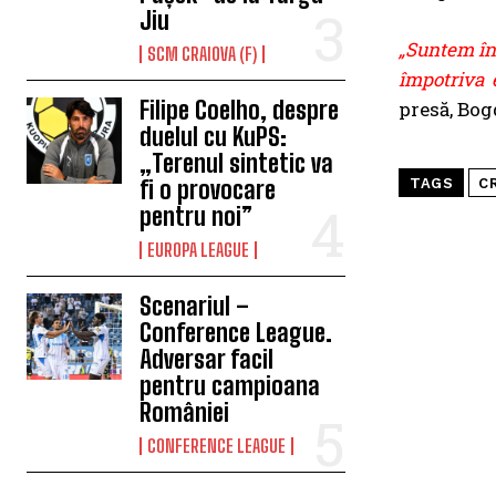
Jiu
„Suntem înt
SCM CRAIOVA (F)
împotriva 
Filipe Coelho, despre
presă, Bog
duelul cu KuPS:
„Terenul sintetic va
fi o provocare
TAGS
C
pentru noi”
EUROPA LEAGUE
Scenariul –
Conference League.
Adversar facil
pentru campioana
României
CONFERENCE LEAGUE