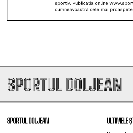
sportiv. Publicația online www.spor
dumneavoastră cele mai proaspete i
SPORTUL DOLJEAN
SPORTUL DOLJEAN
ULTIMELE Ș