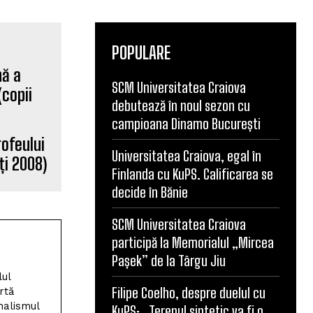
POPULARE
SCM Universitatea Craiova
debutează în noul sezon cu
campioana Dinamo București
rofeului
Universitatea Craiova, egal în
ți 2008)
Finlanda cu KuPS. Calificarea se
decide în Bănie
SCM Universitatea Craiova
participă la Memorialul „Mircea
Pașek” de la Târgu Jiu
lul
Filipe Coelho, despre duelul cu
rtă
nalismul
KuPS: „Terenul sintetic va fi o