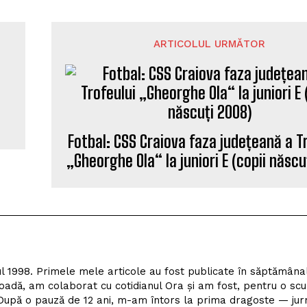
ARTICOLUL URMĂTOR
Fotbal: CSS Craiova faza județeană a T
„Gheorghe Ola“ la juniori E (copii născu
l 1998. Primele mele articole au fost publicate în săptămâna
adă, am colaborat cu cotidianul Ora și am fost, pentru o scu
upă o pauză de 12 ani, m-am întors la prima dragoste — jur