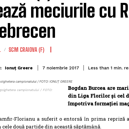
ează meciurile cu
Debrecen
L
SCM CRAIOVA (F)
re
Ionuț Greere
Less than 1
min.
7 noiembrie 2017
:
 golghetera campionatului / FOTO: IONUȚ GREERE
Bogdan Burcea are mari
 golghetera campionatului / FOTO:
din Liga Florilor și cel
împotriva formației ma
amfir-Florianu a suferit o entorsă în prima repriză a
n cele două partide din această săptămână.