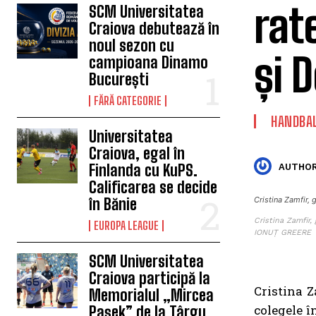
rat
SCM Universitatea
Craiova debutează în
noul sezon cu
și 
campioana Dinamo
București
FĂRĂ CATEGORIE
HANDBA
Universitatea
Craiova, egal în
Finlanda cu KuPS.
AUTHOR
Calificarea se decide
în Bănie
Cristina Zamfir,
Cristina Zamfir,
EUROPA LEAGUE
IONUȚ GREERE
SCM Universitatea
Craiova participă la
Cristina Z
Memorialul „Mircea
colegele î
Pașek” de la Târgu