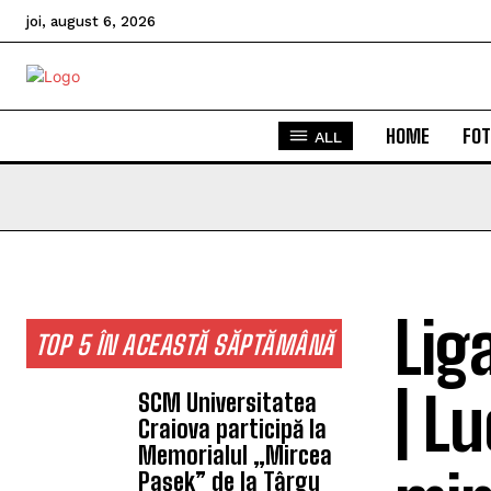
joi, august 6, 2026
HOME
FOT
ALL
Lig
TOP 5 ÎN ACEASTĂ SĂPTĂMÂNĂ
| L
SCM Universitatea
Craiova participă la
Memorialul „Mircea
Pașek” de la Târgu