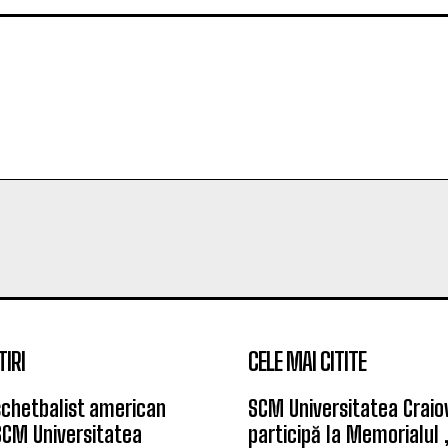
TIRI
CELE MAI CITITE
chetbalist american
SCM Universitatea Craio
SCM Universitatea
participă la Memorialul