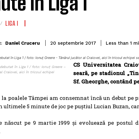
ute în Liga 1
LIGA I
Daniel Cruceru
Less than 1
mi
20 septembrie 2017
:
butat în Liga 1 / foto: Ionuț Greere - Tănărul jucător al Craiovei, aici în tricoul echipei 
CS Universitatea Craiov
ebutat în Liga 1 / foto: Ionuț Greere –
seară, pe stadionul „Ti
l Craiovei, aici în tricoul echipei
Sf. Gheorghe, contând pen
e la poalele Tâmpei am consemnat încă un debut pe p
n ultimele 5 minute de joc pe puștiul Lucian Buzan, car
e născut pe 9 martie 1999 și evoluează pe postul d
.