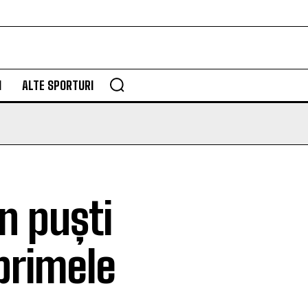
M
ALTE SPORTURI
n puști
 primele