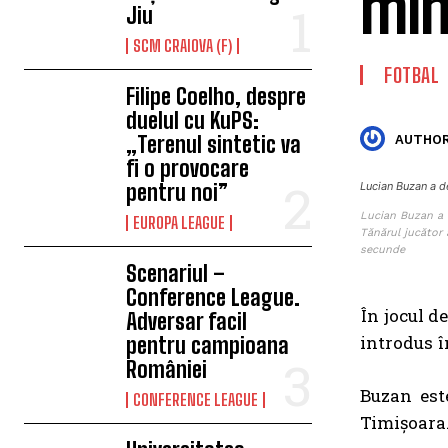
min
Jiu
SCM CRAIOVA (F)
FOTBAL
Filipe Coelho, despre
duelul cu KuPS:
„Terenul sintetic va
AUTHOR
fi o provocare
pentru noi”
Lucian Buzan a de
Lucian Buzan a d
EUROPA LEAGUE
Tănărul jucător a
secunde
Scenariul –
Conference League.
În jocul d
Adversar facil
introdus î
pentru campioana
României
Buzan est
CONFERENCE LEAGUE
Timișoara