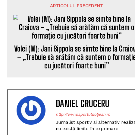
ARTICOLUL PRECEDENT
Volei (M): Jani Sippola se simte bine la Craio
– „Trebuie să arătăm că suntem o formaţi
cu jucători foarte buni”
DANIEL CRUCERU
http://www.sportuldoljean.ro
Jurnalist sportiv si alternativ real
nu există limite în exprimare