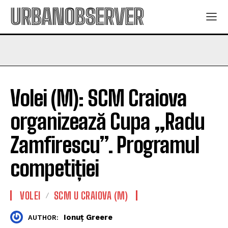
URBANOBSERVER
Volei (M): SCM Craiova
organizează Cupa „Radu
Zamfirescu”. Programul
competiției
VOLEI
SCM U CRAIOVA (M)
Ionuț Greere
AUTHOR: