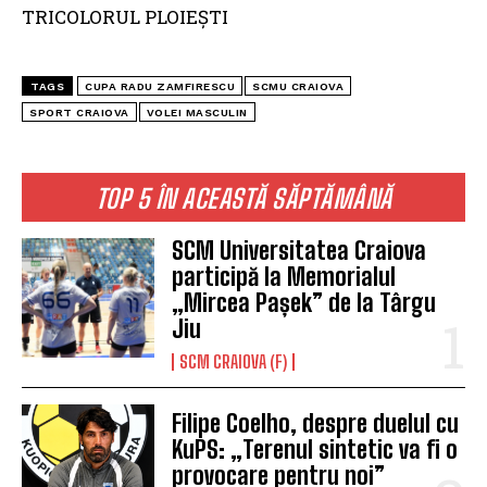
TRICOLORUL PLOIEŞTI
TAGS
CUPA RADU ZAMFIRESCU
SCMU CRAIOVA
SPORT CRAIOVA
VOLEI MASCULIN
TOP 5 ÎN ACEASTĂ SĂPTĂMÂNĂ
SCM Universitatea Craiova
participă la Memorialul
„Mircea Pașek” de la Târgu
Jiu
SCM CRAIOVA (F)
Filipe Coelho, despre duelul cu
KuPS: „Terenul sintetic va fi o
provocare pentru noi”