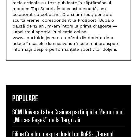
mele articole au fost publicate în săptămânalul
monden Top Secret. În aceeași perioadă, am
colaborat cu cotidianul Ora și am fost, pentru o
scurtă vreme, corespondent la ProSport. După o
pauză de 12 ani, m-am întors la prima dragoste —
jurnalismul sportiv. Publicația online
www.sportuldoljean.ro a apărut din dorința de a
aduce în casele dumneavoastră cele mai proaspete
informații despre performanțele sportivilor doljeni.
POPULARE
SCM Universitatea Craiova participă la Memorialul
„Mircea Pașek” de la Târgu Jiu
Filipe Coelho, despre duelul cu KuPS: „Terenul