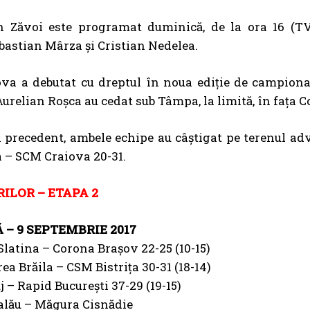
n Zăvoi este programat duminică, de la ora 16 (TVR 
ebastian Mârza şi Cristian Nedelea.
va a debutat cu dreptul în noua ediție de campionat
 Aurelian Roșca au cedat sub Tâmpa, la limită, în fața 
l precedent, ambele echipe au câștigat pe terenul 
 – SCM Craiova 20-31.
RILOR – ETAPA 2
– 9 SEPTEMBRIE 2017
Slatina – Corona Brașov 22-25 (10-15)
rea Brăila – CSM Bistrița 30-31 (18-14)
j – Rapid București 37-29 (19-15)
alău – Măgura Cisnădie