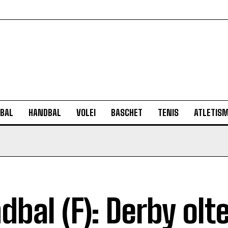
BAL
HANDBAL
VOLEI
BASCHET
TENIS
ATLETIS
dbal (F): Derby olt