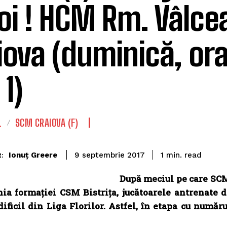
oi ! HCM Rm. Vâlc
iova (duminică, ora
1)
L
SCM CRAIOVA (F)
read
Ionuț Greere
1
min.
9 septembrie 2017
:
După meciul pe care SCM 
ia formației CSM Bistrița, jucătoarele antrenate
dificil din Liga Florilor. Astfel, în etapa cu num