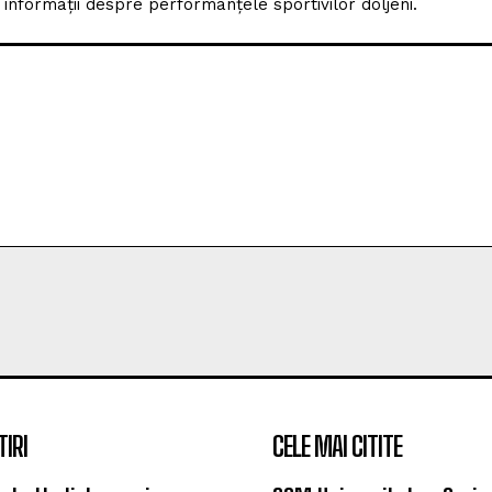
nformații despre performanțele sportivilor doljeni.
TIRI
CELE MAI CITITE