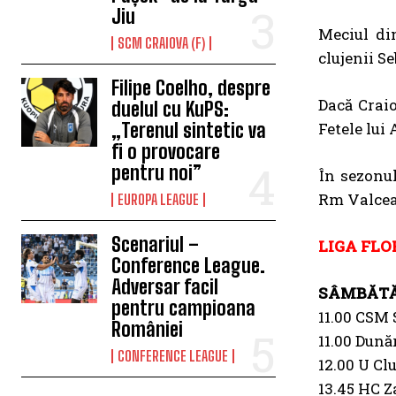
Jiu
Meciul di
SCM CRAIOVA (F)
clujenii S
Filipe Coelho, despre
Dacă Craio
duelul cu KuPS:
„Terenul sintetic va
Fetele lui
fi o provocare
pentru noi”
În sezonu
Rm Valcea
EUROPA LEAGUE
Scenariul –
LIGA FLO
Conference League.
Adversar facil
SÂMBĂTĂ 
pentru campioana
11.00 CSM 
României
11.00 Dună
CONFERENCE LEAGUE
12.00 U Clu
13.45 HC Z