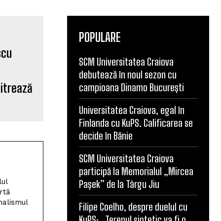
POPULARE
SCM Universitatea Craiova
debutează în noul sezon cu
bitrează
campioana Dinamo București
Universitatea Craiova, egal în
Finlanda cu KuPS. Calificarea se
decide în Bănie
SCM Universitatea Craiova
participă la Memorialul „Mircea
lul
Pașek” de la Târgu Jiu
rtă
nalismul
Filipe Coelho, despre duelul cu
KuPS: „Terenul sintetic va fi o