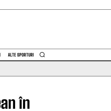
M
ALTE SPORTURI
ean în