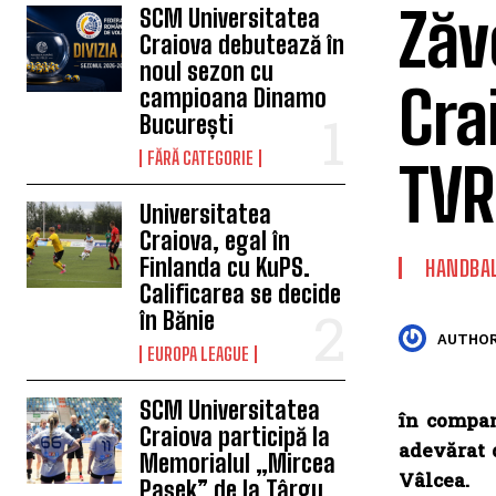
Zăv
SCM Universitatea
Craiova debutează în
noul sezon cu
Cra
campioana Dinamo
București
FĂRĂ CATEGORIE
TVR 
Universitatea
Craiova, egal în
Finlanda cu KuPS.
HANDBA
Calificarea se decide
în Bănie
AUTHOR
EUROPA LEAGUE
SCM Universitatea
în compan
Craiova participă la
adevărat 
Memorialul „Mircea
Vâlcea.
Pașek” de la Târgu