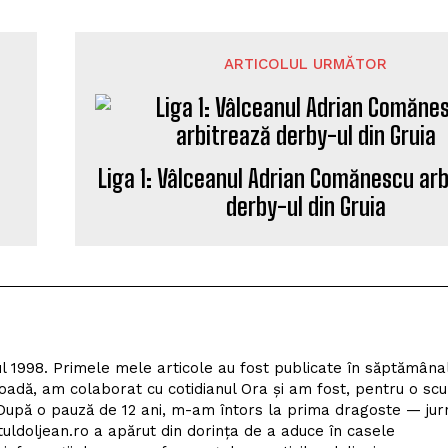
ARTICOLUL URMĂTOR
Liga 1: Vâlceanul Adrian Comănescu ar
derby-ul din Gruia
l 1998. Primele mele articole au fost publicate în săptămâna
adă, am colaborat cu cotidianul Ora și am fost, pentru o scu
upă o pauză de 12 ani, m-am întors la prima dragoste — jur
tuldoljean.ro a apărut din dorința de a aduce în casele