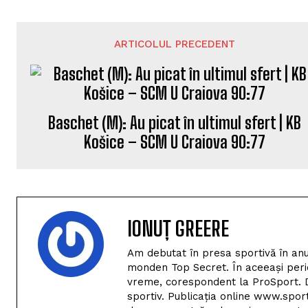
ARTICOLUL PRECEDENT
Baschet (M): Au picat în ultimul sfert | KB
Košice – SCM U Craiova 90:77
IONUȚ GREERE
Am debutat în presa sportivă în anu
monden Top Secret. În aceeași perio
vreme, corespondent la ProSport. D
sportiv. Publicația online www.spor