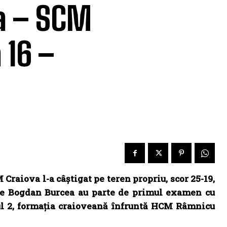
ea – SCM
 16 –
Craiova l-a câștigat pe teren propriu, scor 25-19,
 de Bogdan Burcea au parte de primul examen cu
ărul 2, formația craioveană înfruntă HCM Râmnicu