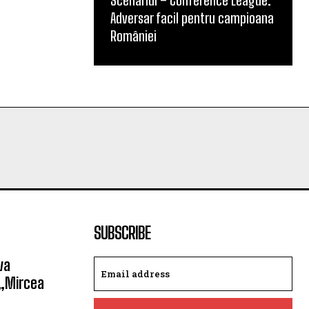
Scenariul – Conference League.
Adversar facil pentru campioana
României
SUBSCRIBE
va
 „Mircea