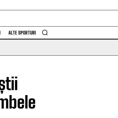
M
ALTE SPORTURI
tii
ambele