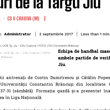
uri de la Târgu Jiu
L
CS U CRAIOVA (M)
Administrator
Less than 1
min
2 septembrie 2017
:
, UCB Tg. Jiu - CSU Craiova / FOTO: CSU Constantin Brâncuși
Echipa de handbal mascu
n, UCB Tg. Jiu – CSU Craiova / FOTO:
ambele partide de verif
 Brâncuși
Jiu.
tii antrenaţi de Costin Dumitrescu și Cătălin Pope
 Universităţii Constantin Brâncuşi din localitate. 
 37-31 (sâmbătă). Formația gazdă și-a prezentat în
a în Liga Națională.