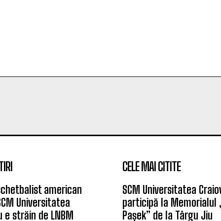
TIRI
CELE MAI CITITE
chetbalist american
SCM Universitatea Craio
SCM Universitatea
participă la Memorialul
u e străin de LNBM
Pașek” de la Târgu Jiu