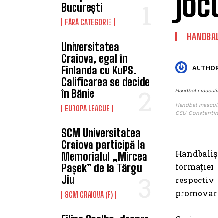
joc
București
FĂRĂ CATEGORIE
HANDBA
Universitatea
Craiova, egal în
Finlanda cu KuPS.
AUTHOR
Calificarea se decide
în Bănie
Handbal masculin
Handbal masculi
EUROPA LEAGUE
CSU Constantin
SCM Universitatea
Craiova participă la
Handbaliş
Memorialul „Mircea
formației
Pașek” de la Târgu
Jiu
respectiv
promovare
SCM CRAIOVA (F)