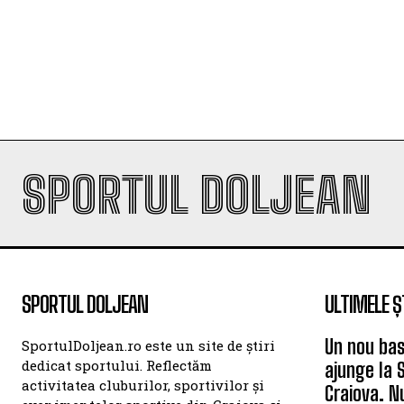
SPORTUL DOLJEAN
SPORTUL DOLJEAN
ULTIMELE Ș
Un nou bas
SportulDoljean.ro este un site de știri
dedicat sportului. Reflectăm
ajunge la 
activitatea cluburilor, sportivilor și
Craiova. N