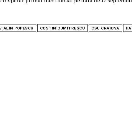
 disputat primul meci oficial pe data de 17 septembri
ATALIN POPESCU
COSTIN DUMITRESCU
CSU CRAIOVA
HA