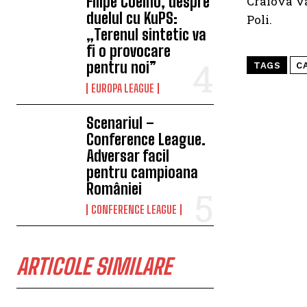
Filipe Coelho, despre
Craiova va
duelul cu KuPS:
Poli.
„Terenul sintetic va
fi o provocare
pentru noi”
TAGS
C
EUROPA LEAGUE
Scenariul –
Conference League.
Adversar facil
pentru campioana
României
CONFERENCE LEAGUE
ARTICOLE SIMILARE