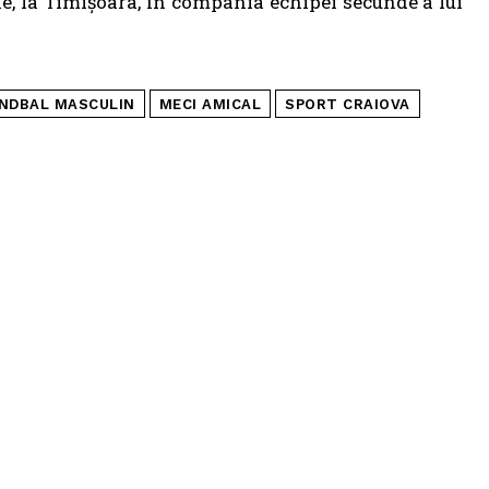
e, la Timișoara, în compania echipei secunde a lui
NDBAL MASCULIN
MECI AMICAL
SPORT CRAIOVA