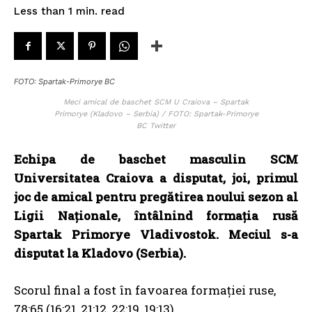
read
Less than 1
min.
FOTO: Spartak-Primorye BC
Meci amical de baschet SCM U Craiova – Spartak
Primorye (Kladovo – Serbia) / FOTO: Spartak-Primorye
BC Twitter
Echipa de baschet masculin SCM
Universitatea Craiova a disputat, joi, primul
joc de amical pentru pregătirea noului sezon al
Ligii Naționale, întâlnind formaţia rusă
Spartak Primorye Vladivostok. Meciul s-a
disputat la Kladovo (Serbia).
Scorul final a fost în favoarea formației ruse,
78:65 (16:21, 21:12, 22:19, 19:13).