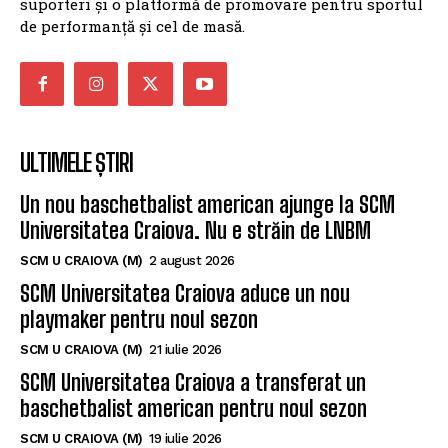
județul, cu accent pe corectitudine, promptitudine și
pasiune pentru sport. Ne propunem să fim o voce a
sportului doljean, un spațiu de informare pentru
suporteri și o platformă de promovare pentru sportul
de performanță și cel de masă.
ULTIMELE ȘTIRI
Un nou baschetbalist american ajunge la SCM
Universitatea Craiova. Nu e străin de LNBM
SCM U CRAIOVA (M)
2 august 2026
SCM Universitatea Craiova aduce un nou
playmaker pentru noul sezon
SCM U CRAIOVA (M)
21 iulie 2026