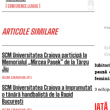
CONFERENCE LEAGUE
Echi
ARTICOLE SIMILARE
Ec
SCM Universitatea Craiova participă la
Cr
Memorialul „Mircea Pașek” de la Târgu
Iubitor
Jiu
pauză 
SCM CRAIOVA (F)
femini
SCM Universitatea Craiova a împrumutat
3 echip
o tânără handbalistă de la Rapid
București
IATĂ
SCM CRAIOVA (F)