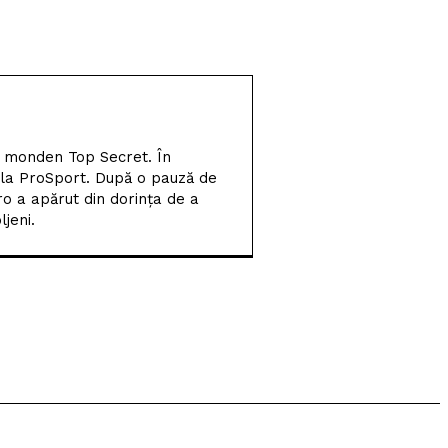
Craiova participă la
Memorialul „Mircea
Pașek” de la Târgu Jiu
Filipe Coelho, despre
duelul cu KuPS: „Terenul
sintetic va fi o provocare
l monden Top Secret. În
pentru noi”
 la ProSport. După o pauză de
ro a apărut din dorința de a
Scenariul – Conference
jeni.
League. Adversar facil
pentru campioana
României