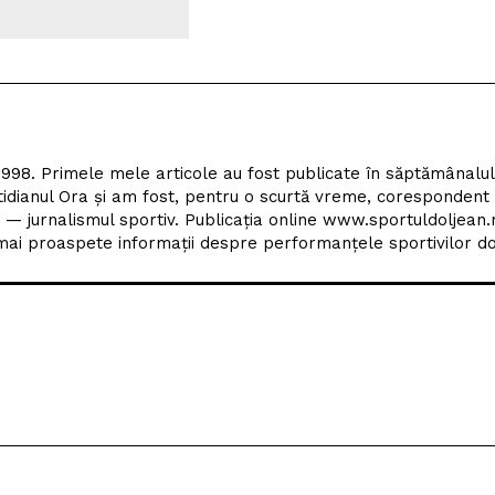
1998. Primele mele articole au fost publicate în săptămânalu
tidianul Ora și am fost, pentru o scurtă vreme, corespondent
 — jurnalismul sportiv. Publicația online www.sportuldoljean.
ai proaspete informații despre performanțele sportivilor dol