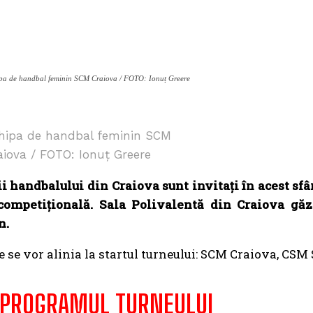
pa de handbal feminin SCM Craiova / FOTO: Ionuț Greere
hipa de handbal feminin SCM
aiova / FOTO: Ionuț Greere
ii handbalului din Craiova sunt invitați în acest s
competițională. Sala Polivalentă din Craiova găz
n.
e se vor alinia la startul turneului: SCM Craiova, CSM 
 PROGRAMUL TURNEULUI