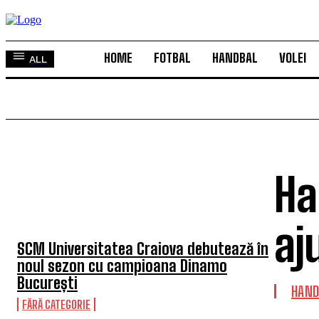
HOME
FOTBAL
HANDBAL
VOLEI
ALL
Ha
TOP 5 ÎN ACEASTĂ SĂPTĂMÂNĂ
aj
SCM Universitatea Craiova debutează în
noul sezon cu campioana Dinamo
București
HAND
FĂRĂ CATEGORIE