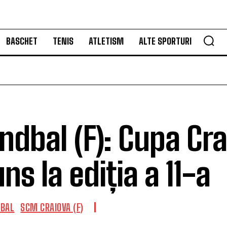
BASCHET
TENIS
ATLETISM
ALTE SPORTURI
ndbal (F): Cupa Cra
uns la ediția a 11-a
BAL
SCM CRAIOVA (F)