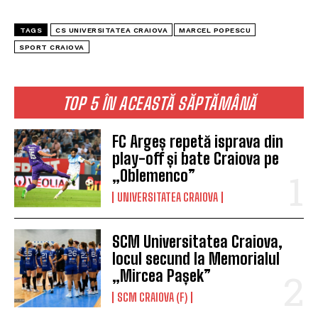
TAGS
CS UNIVERSITATEA CRAIOVA
MARCEL POPESCU
SPORT CRAIOVA
TOP 5 ÎN ACEASTĂ SĂPTĂMÂNĂ
FC Argeș repetă isprava din
play-off și bate Craiova pe
„Oblemenco”
UNIVERSITATEA CRAIOVA
SCM Universitatea Craiova,
locul secund la Memorialul
„Mircea Pașek”
SCM CRAIOVA (F)