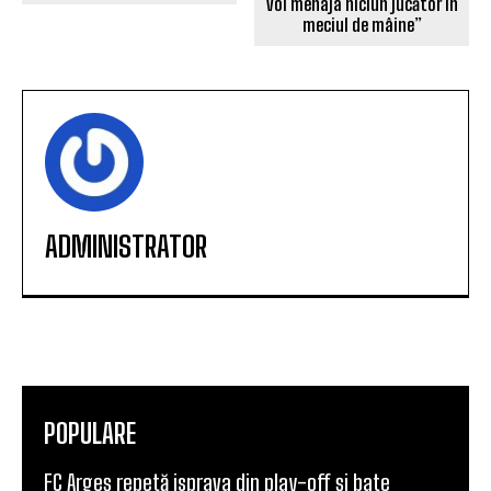
voi menaja niciun jucător în
meciul de mâine”
ADMINISTRATOR
POPULARE
FC Argeș repetă isprava din play-off și bate