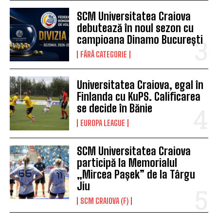
SCM Universitatea Craiova
debutează în noul sezon cu
campioana Dinamo București
FĂRĂ CATEGORIE
Universitatea Craiova, egal în
Finlanda cu KuPS. Calificarea
se decide în Bănie
EUROPA LEAGUE
SCM Universitatea Craiova
participă la Memorialul
„Mircea Pașek” de la Târgu
Jiu
SCM CRAIOVA (F)