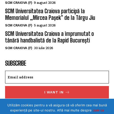
SCM CRAIOVA (F)
9 august 2026
SCM Universitatea Craiova participă la
Memorialul „Mircea Pașek” de la Târgu Jiu
SCM CRAIOVA (F)
5 august 2026
SCM Universitatea Craiova a împrumutat o
tânără handbalistă de la Rapid București
SCM CRAIOVA (F)
30 iulie 2026
SUBSCRIBE
I WANT IN
I've read and accept the
Privacy Policy
.
Utilizăm cookies pentru a vă asigura că vă oferim cea mai bună
experiență pe site-ul nostru. Află mai multe despre
cum sa