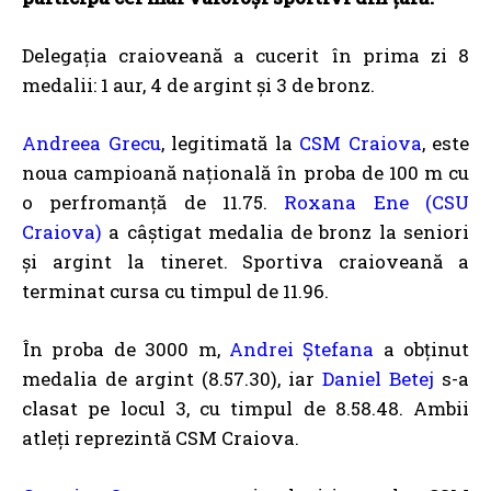
Delegația craioveană a cucerit în prima zi 8
medalii: 1 aur, 4 de argint și 3 de bronz.
Andreea Grecu
, legitimată la
CSM Craiova
, este
noua campioană națională în proba de 100 m cu
o perfromanță de 11.75.
Roxana Ene (CSU
Craiova)
a câștigat medalia de bronz la seniori
și argint la tineret. Sportiva craioveană a
terminat cursa cu timpul de 11.96.
În proba de 3000 m,
Andrei Ștefana
a obținut
medalia de argint (8.57.30), iar
Daniel Betej
s-a
clasat pe locul 3, cu timpul de 8.58.48. Ambii
atleți reprezintă CSM Craiova.