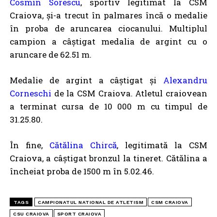
Cosmin Sorescu
, sportiv legitimat la CSM
Craiova, și-a trecut în palmares încă o medalie
în proba de aruncarea ciocanului. Multiplul
campion a câștigat medalia de argint cu o
aruncare de 62.51 m.
Medalie de argint a câștigat și
Alexandru
Corneschi
de la CSM Craiova. Atletul craiovean
a terminat cursa de 10 000 m cu timpul de
31.25.80.
În fine,
Cătălina Chircă
, legitimată la CSM
Craiova, a câștigat bronzul la tineret. Cătălina a
încheiat proba de 1500 m în 5.02.46.
TAGS
CAMPIONATUL NATIONAL DE ATLETISM
CSM CRAIOVA
CSU CRAIOVA
SPORT CRAIOVA