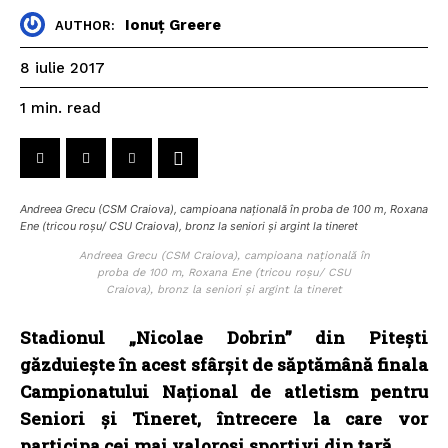
Ionuț Greere
AUTHOR:
8 iulie 2017
read
1
min.
Andreea Grecu (CSM Craiova), campioana națională în proba de 100 m, Roxana
Ene (tricou roșu/ CSU Craiova), bronz la seniori și argint la tineret
Andreea Grecu (CSM Craiova), campioana națională în
proba de 100 m, Roxana Ene (tricou roșu/ CSU
Craiova), bronz la seniori și argint la tineret
Stadionul „Nicolae Dobrin” din Pitești
găzduiește în acest sfârșit de săptămână finala
Campionatului Naţional de atletism pentru
Seni­ori şi Tineret, întrecere la care vor
participa cei mai valoroși sportivi din țară.