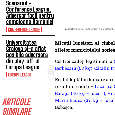
Scenariul –
Conference League.
Adversar facil pentru
campioana României
CONFERENCE LEAGUE
Luptătorii de la CSM Craiova au cucerit
Universitatea
Micuții luptători ai club
Craiova și-a aflat
zilelor municipiului gorjea
posibila adversară
din play-off-ul
Cei trei cadeți legitimați la
Europa League
Berbecaru (63 kg)
,
Cătălin I
EUROPA LEAGUE
Restul luptătorilor care au 
rezultate: cadeți –
Lăzărică 
Bărăga (46 kg – locul 1), An
ARTICOLE
Maria Badea (37 kg – locul 3
Boboșca.
SIMILARE