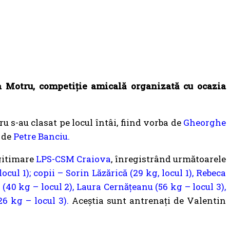
pa Motru, competiție amicală organizată cu ocazia
u s-au clasat pe locul întâi, fiind vorba de
Gheorghe
i de
Petre Banciu.
egitimare
LPS-CSM Craiova
, înregistrând următoarele
cul 1); copii – Sorin Lăzărică (29 kg, locul 1), Rebeca
(40 kg – locul 2), Laura Cernățeanu (56 kg – locul 3),
26 kg – locul 3).
Aceștia sunt antrenați de Valentin