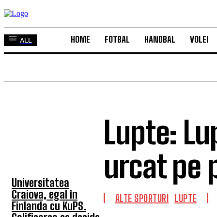
HOME
FOTBAL
HANDBAL
VOLEI
ALL
Lupte: Lu
TOP 5 ÎN ACEASTĂ
SĂPTĂMÂNĂ
urcat pe 
Universitatea
Craiova, egal în
ALTE SPORTURI
LUPTE
Finlanda cu KuPS.