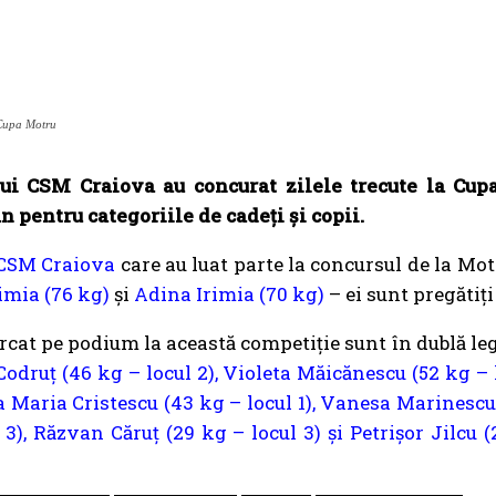
 Cupa Motru
ului CSM Craiova au concurat zilele trecute la Cu
n pentru categoriile de cadeți și copii.
CSM Craiova
care au luat parte la concursul de la Motr
rimia (76 kg)
și
Adina Irimia (70 kg)
– ei sunt pregătiț
urcat pe podium la această competiție sunt în dublă l
Codruț (46 kg – locul 2), Violeta Măicănescu (52 kg – lo
a Maria Cristescu (43 kg – locul 1), Vanesa Marinescu 
), Răzvan Căruț (29 kg – locul 3) și Petrișor Jilcu (