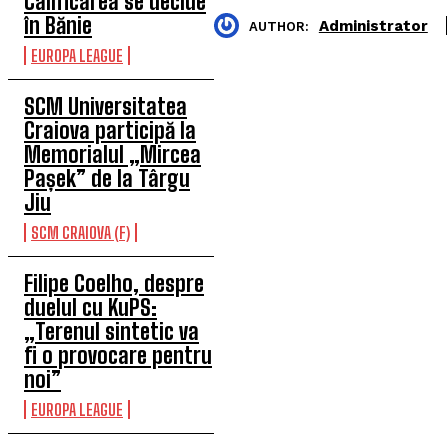
Calificarea se decide
în Bănie
Administrator
AUTHOR:
EUROPA LEAGUE
SCM Universitatea
Craiova participă la
Memorialul „Mircea
Pașek” de la Târgu
Jiu
SCM CRAIOVA (F)
Filipe Coelho, despre
duelul cu KuPS:
„Terenul sintetic va
fi o provocare pentru
noi”
EUROPA LEAGUE