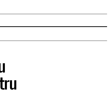
u
tru