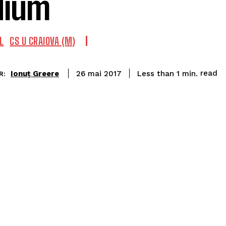
dium
L
CS U CRAIOVA (M)
read
Ionuț Greere
Less than 1
min.
26 mai 2017
R: