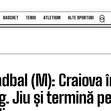
BASCHET
TENIS
ATLETISM
ALTE SPORTURI
BASCHET
TENIS
ATLETISM
ALTE SPORTURI
dbal (M): Craiova 
Tg. Jiu și termină p