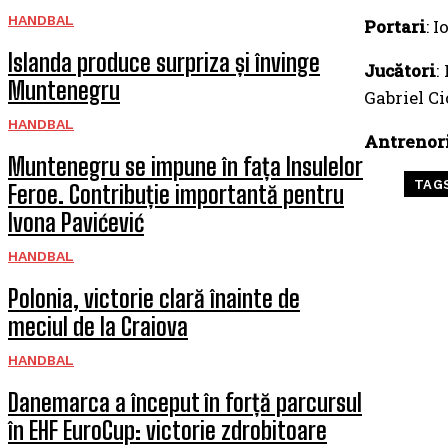
HANDBAL
Portari
: 
Islanda produce surpriza și învinge
Jucători
:
Muntenegru
Gabriel Ci
HANDBAL
Antrenor
Muntenegru se impune în fața Insulelor
TAG
Feroe. Contribuție importantă pentru
Ivona Pavićević
HANDBAL
Polonia, victorie clară înainte de
meciul de la Craiova
HANDBAL
Danemarca a început în forță parcursul
în EHF EuroCup: victorie zdrobitoare