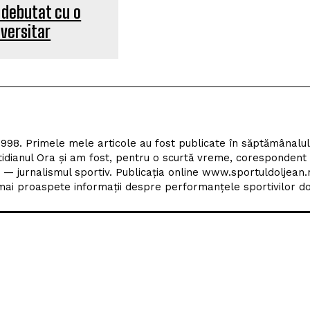
 debutat cu o
iversitar
1998. Primele mele articole au fost publicate în săptămânalu
tidianul Ora și am fost, pentru o scurtă vreme, corespondent
 — jurnalismul sportiv. Publicația online www.sportuldoljean.
ai proaspete informații despre performanțele sportivilor dol