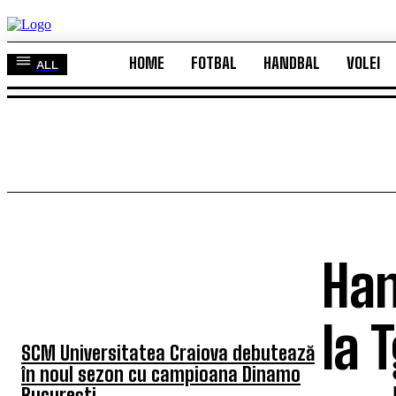
HOME
FOTBAL
HANDBAL
VOLEI
ALL
HOME
FOTBAL
HANDBAL
VOLEI
ALL
Han
TOP 5 ÎN ACEASTĂ SĂPTĂMÂNĂ
la 
SCM Universitatea Craiova debutează
în noul sezon cu campioana Dinamo
București