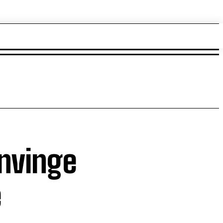
învinge
e