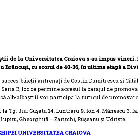
tii de la Universitatea Craiova s-au impus vineri, î
n Brâncuși, cu scorul de 40-36, în ultima etapă a Divi
 succes, băieții antrenați de Costin Dumitrescu și Căt
, Seria B, loc ce permine accesul la barajul de promov
că alb-albaștrii vor participa la turneul de promovare
la Tg. Jiu: Gușatu 14, Luntraru 9, Ion 4, Mănescu 3, Ia
 Lupitu, Gheorghiță – Zaritchi, Rușeanu și Udriște.
CHIPEI UNIVERSITATEA CRAIOVA