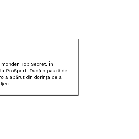
Bănie
SCM Universitatea
Craiova participă la
Memorialul „Mircea
Pașek” de la Târgu Jiu
Filipe Coelho, despre
duelul cu KuPS: „Terenul
sintetic va fi o provocare
l monden Top Secret. În
pentru noi”
 la ProSport. După o pauză de
ro a apărut din dorința de a
Scenariul – Conference
jeni.
League. Adversar facil
pentru campioana
României