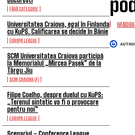
po
FĂRĂ CATEGORIE
Universitatea Craiova, egal în Finlanda
HANDBA
cu KuPS. Calificarea se decide în Bănie
EUROPA LEAGUE
AUTHO
SCM Universitatea Craiova participă
la Memorialul „Mircea Pașek” de la
Târgu Jiu
SCM CRAIOVA (F)
Filipe Coelho, despre duelul cu KuPS:
„Terenul sintetic va fi o provocare
pentru noi”
EUROPA LEAGUE
Scenariul – Conference League.