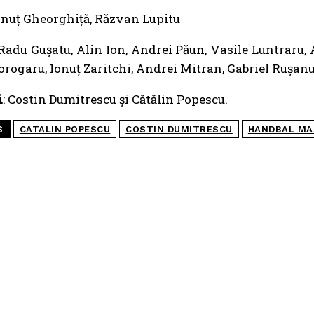
Ionuț Gheorghiță, Răzvan Lupitu
 Radu Gușatu, Alin Ion, Andrei Păun, Vasile Luntraru
orogaru, Ionuț Zaritchi, Andrei Mitran, Gabriel Rușanu
i
: Costin Dumitrescu și Cătălin Popescu.
S
CATALIN POPESCU
COSTIN DUMITRESCU
HANDBAL MA