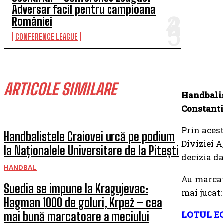
Adversar facil pentru campioana
României
CONFERENCE LEAGUE
ARTICOLE SIMILARE
Handbaliş
Constanti
Prin acest
Handbalistele Craiovei urcă pe podium
Diviziei A
la Naționalele Universitare de la Pitești
decizia da
HANDBAL
Au marcat 
Suedia se impune la Kragujevac:
mai jucat:
Hagman 1000 de goluri, Krpež – cea
LOTUL E
mai bună marcatoare a meciului