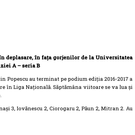
n deplasare, în faţa gorjenilor de la Universitatea
ziei A – seria B
ălin Popescu au terminat pe podium ediția 2016-2017 a
are în Liga Națională. Săptămâna viitoare se va lua și
.
nași 3, Iovănescu 2, Ciorogaru 2, Păun 2, Mitran 2. Au