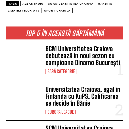
TAGS
ALBASTROIU
CS UNIVERSITATEA CRAIOVA
GARBITA
LIGA ELITELOR U 17
SPORT CRAIOVA
TOP 5 ÎN ACEASTĂ SĂPTĂMÂNĂ
SCM Universitatea Craiova
debutează în noul sezon cu
campioana Dinamo București
FĂRĂ CATEGORIE
Universitatea Craiova, egal în
Finlanda cu KuPS. Calificarea
se decide în Bănie
EUROPA LEAGUE
SCM Universitatea Craiova