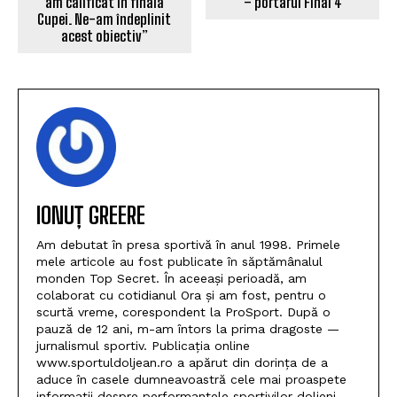
am calificat în finala
– portarul Final 4
Cupei. Ne-am îndeplinit
acest obiectiv”
IONUȚ GREERE
Am debutat în presa sportivă în anul 1998. Primele
mele articole au fost publicate în săptămânalul
monden Top Secret. În aceeași perioadă, am
colaborat cu cotidianul Ora și am fost, pentru o
scurtă vreme, corespondent la ProSport. După o
pauză de 12 ani, m-am întors la prima dragoste —
jurnalismul sportiv. Publicația online
www.sportuldoljean.ro a apărut din dorința de a
aduce în casele dumneavoastră cele mai proaspete
informații despre performanțele sportivilor doljeni.