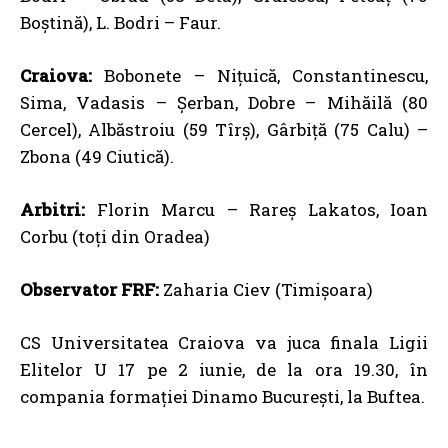
Boștină), L. Bodri – Faur.
Craiova:
Bobonete – Niţuică, Constantinescu,
Sima, Vadasis – Șerban, Dobre – Mihăilă (80
Cercel), Albăstroiu (59 Tîrș), Gârbiţă (75 Calu) –
Zbona (49 Ciutică).
Arbitri:
Florin Marcu – Rareș Lakatos, Ioan
Corbu (toți din Oradea)
Observator FRF:
Zaharia Ciev (Timișoara)
CS Universitatea Craiova va juca finala Ligii
Elitelor U 17 pe 2 iunie, de la ora 19.30, în
compania formației Dinamo București, la Buftea.