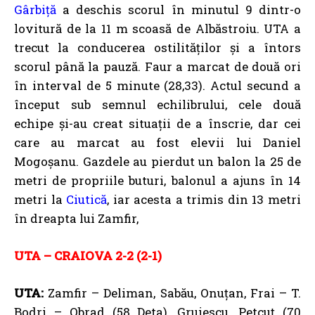
Gârbiță
a deschis scorul în minutul 9 dintr-o
lovitură de la 11 m scoasă de Albăstroiu. UTA a
trecut la conducerea ostilităților și a întors
scorul până la pauză. Faur a marcat de două ori
în interval de 5 minute (28,33). Actul secund a
început sub semnul echilibrului, cele două
echipe și-au creat situații de a înscrie, dar cei
care au marcat au fost elevii lui Daniel
Mogoșanu. Gazdele au pierdut un balon la 25 de
metri de propriile buturi, balonul a ajuns în 14
metri la
Ciutică
, iar acesta a trimis din 13 metri
în dreapta lui Zamfir,
UTA – CRAIOVA 2-2 (2-1)
UTA:
Zamfir – Deliman, Sabău, Onuțan, Frai – T.
Bodri – Obrad (58 Deta), Gruiescu, Petcuț (70