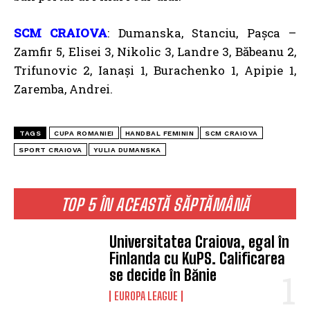
SCM CRAIOVA
: Dumanska, Stanciu, Pașca –
Zamfir 5, Elisei 3, Nikolic 3, Landre 3, Băbeanu 2,
Trifunovic 2, Ianași 1, Burachenko 1, Apipie 1,
Zaremba, Andrei.
TAGS
CUPA ROMANIEI
HANDBAL FEMININ
SCM CRAIOVA
SPORT CRAIOVA
YULIA DUMANSKA
TOP 5 ÎN ACEASTĂ SĂPTĂMÂNĂ
Universitatea Craiova, egal în
Finlanda cu KuPS. Calificarea
se decide în Bănie
EUROPA LEAGUE