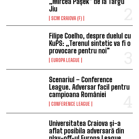
„Mircea Pașek” de la Târgu
Jiu
SCM CRAIOVA (F)
Filipe Coelho, despre duelul cu
KuPS: „Terenul sintetic va fi o
provocare pentru noi”
EUROPA LEAGUE
Scenariul – Conference
League. Adversar facil pentru
campioana României
CONFERENCE LEAGUE
Universitatea Craiova și-a
aflat posibila adversară din
play-off-ul Europa League