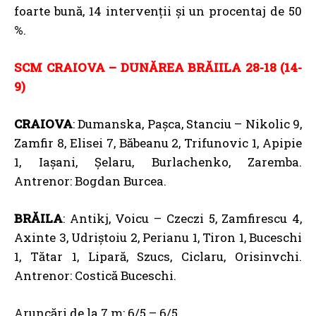
foarte bună, 14 intervenții și un procentaj de 50
%.
SCM CRAIOVA – DUNĂREA BRĂIILA 28-18 (14-
9)
CRAIOVA
: Dumanska, Pașca, Stanciu – Nikolic 9,
Zamfir 8, Elisei 7, Băbeanu 2, Trifunovic 1, Apipie
1, Iașani, Șelaru, Burlachenko, Zaremba.
Antrenor: Bogdan Burcea.
BRĂILA
: Antikj, Voicu – Czeczi 5, Zamfirescu 4,
Axinte 3, Udriștoiu 2, Perianu 1, Tiron 1, Buceschi
1, Tătar 1, Lipară, Szucs, Ciclaru, Orisinvchi.
Antrenor: Costică Buceschi.
Aruncări de la 7 m: 6/5 – 6/5