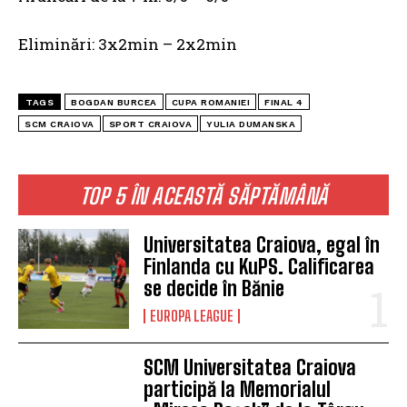
Eliminări: 3x2min – 2x2min
TAGS
BOGDAN BURCEA
CUPA ROMANIEI
FINAL 4
SCM CRAIOVA
SPORT CRAIOVA
YULIA DUMANSKA
TOP 5 ÎN ACEASTĂ SĂPTĂMÂNĂ
Universitatea Craiova, egal în
Finlanda cu KuPS. Calificarea
se decide în Bănie
EUROPA LEAGUE
SCM Universitatea Craiova
participă la Memorialul