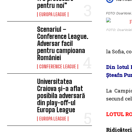
pentru noi”
FOTO: DoarVolei.
EUROPA LEAGUE
Scenariul –
FOTO: DoarVolei
Conference League.
Adversar facil
pentru campioana
la Sofia, c
României
CONFERENCE LEAGUE
Din lotul 
Șteafn Pu
Universitatea
Craiova și-a aflat
La Campio
posibila adversară
secund cel
din play-off-ul
Europa League
LOTUL R
EUROPA LEAGUE
Ridicători