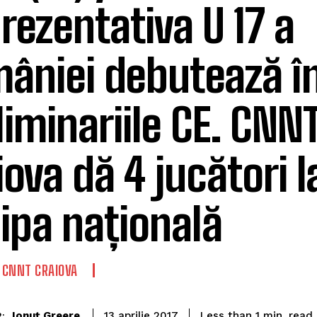
rezentativa U 17 a
âniei debutează î
liminariile CE. CNN
iova dă 4 jucători l
ipa națională
CNNT CRAIOVA
read
Ionuț Greere
Less than 1
min.
13 aprilie 2017
: