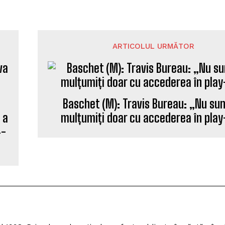
ARTICOLUL URMĂTOR
 a
Baschet (M): Travis Bureau: „Nu s
4-
mulțumiți doar cu accederea în play
l 1998. Primele mele articole au fost publicate în săptămâna
adă, am colaborat cu cotidianul Ora și am fost, pentru o scu
upă o pauză de 12 ani, m-am întors la prima dragoste — jur