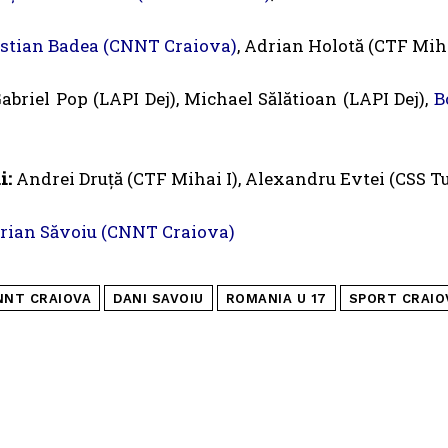
istian Badea (CNNT Craiova)
, Adrian Holotă (CTF Miha
abriel Pop (LAPI Dej), Michael Sălătioan (LAPI Dej),
B
i:
Andrei Druță (CTF Mihai I), Alexandru Evtei (CSS T
rian Săvoiu (CNNT Craiova)
NNT CRAIOVA
DANI SAVOIU
ROMANIA U 17
SPORT CRAIO