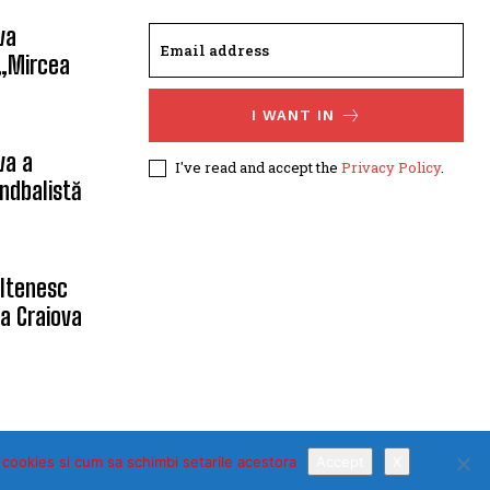
va
 „Mircea
I WANT IN
va a
I've read and accept the
Privacy Policy
.
ndbalistă
oltenesc
a Craiova
 cookies si cum sa schimbi setarile acestora
Accept
X