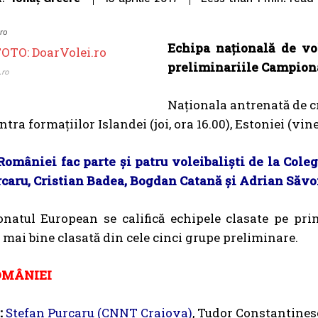
ro
Echipa națională de vo
preliminariile Campion
.ro
Naționala antrenată de cr
ontra formațiilor Islandei (joi, ora 16.00), Estoniei (vine
României fac parte și patru voleibaliști de la Cole
rcaru, Cristian Badea, Bogdan Catană și Adrian Săvo
natul European se califică echipele clasate pe pri
 mai bine clasată din cele cinci grupe preliminare.
OMÂNIEI
:
Ștefan Purcaru (CNNT Craiova)
, Tudor Constantines