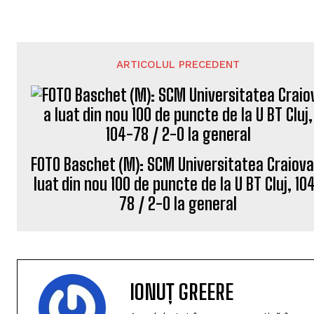
ARTICOLUL PRECEDENT
FOTO Baschet (M): SCM Universitatea Craiova
luat din nou 100 de puncte de la U BT Cluj, 10
78 / 2-0 la general
IONUȚ GREERE
Am debutat în presa sportivă în anu
monden Top Secret. În aceeași perio
vreme, corespondent la ProSport. D