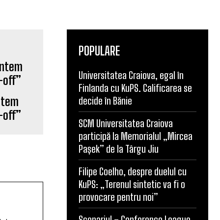
POPULARE
Universitatea Craiova, egal în
untem
Finlanda cu KuPS. Calificarea se
-off”
decide în Bănie
SCM Universitatea Craiova
participă la Memorialul „Mircea
Pașek” de la Târgu Jiu
Filipe Coelho, despre duelul cu
KuPS: „Terenul sintetic va fi o
lul
provocare pentru noi”
rtă
nalismul
Scenariul – Conference League.