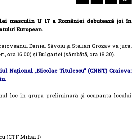
lei masculin U 17 a României debutează joi în
atului European.
aioveanul Daniel Săvoiu și Stelian Grozav va juca,
ri, ora 16.00) și Bulgariei (sâmbătă, ora 18.30).
giul Național „Nicolae Titulescu” (CNNT) Craiova:
iu.
mul loc în grupa preliminară și ocupanta locului
cu (CTF Mihai I)