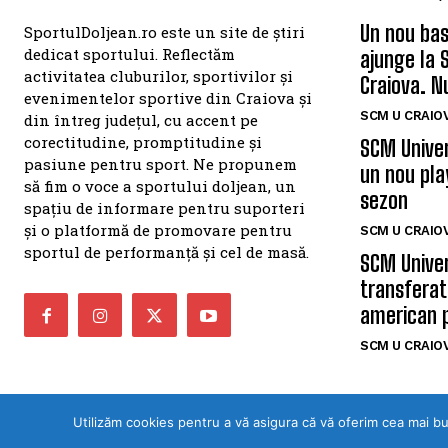
Un nou bas
SportulDoljean.ro este un site de știri
dedicat sportului. Reflectăm
ajunge la 
activitatea cluburilor, sportivilor și
Craiova. N
evenimentelor sportive din Craiova și
SCM U CRAIOV
din întreg județul, cu accent pe
corectitudine, promptitudine și
SCM Univer
pasiune pentru sport. Ne propunem
un nou pla
să fim o voce a sportului doljean, un
sezon
spațiu de informare pentru suporteri
și o platformă de promovare pentru
SCM U CRAIOV
sportul de performanță și cel de masă.
SCM Univer
transferat
american 
SCM U CRAIOV
Utilizăm cookies pentru a vă asigura că vă oferim cea mai b