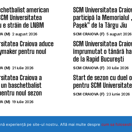
chetbalist american
SCM Universitatea Craio
SCM Universitatea
participă la Memorialul
u e străin de LNBM
Pașek” de la Târgu Jiu
A (M)
2 august 2026
SCM CRAIOVA (F)
5 august 2026
sitatea Craiova aduce
SCM Universitatea Craio
ymaker pentru noul
împrumutat o tânără ha
de la Rapid București
A (M)
21 iulie 2026
SCM CRAIOVA (F)
30 iulie 2026
sitatea Craiova a
Start de sezon cu duel 
 un baschetbalist
pentru SCM Universitate
pentru noul sezon
SCM CRAIOVA (F)
23 iunie 2026
A (M)
19 iulie 2026
ună experiență pe site-ul nostru. Află mai multe despre
cum sa folosesti
©Toate drepturile rezervate SPORTULDOLJEAN.RO