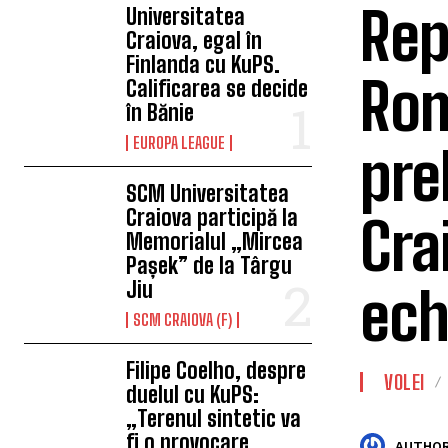
Rep
Universitatea
Craiova, egal în
Finlanda cu KuPS.
Rom
Calificarea se decide
în Bănie
EUROPA LEAGUE
pre
SCM Universitatea
Craiova participă la
Cra
Memorialul „Mircea
Pașek” de la Târgu
Jiu
ech
SCM CRAIOVA (F)
Filipe Coelho, despre
VOLEI
duelul cu KuPS:
„Terenul sintetic va
fi o provocare
AUTHOR