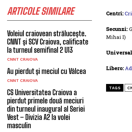
ARTICOLE SIMILARE
Centri:
Cr
Secunzi:
G
Voleiul craiovean strălucește.
Mihai I)
CNNT și SCV Craiova, calificate
la turneul semifinal 2 U13
Universal
CNNT CRAIOVA
Libero:
Ad
Au pierdut și meciul cu Vâlcea
CNNT CRAIOVA
TAGS
C
CS Universitatea Craiova a
pierdut primele două meciuri
din turneul inaugural al Seriei
Vest – Divizia A2 la volei
masculin