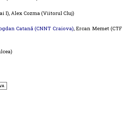
i I), Alex Cozma (Viitorul Cluj)
ogdan Catană (CNNT Craiova)
, Ercan Memet (CTF
ulcea)
VA