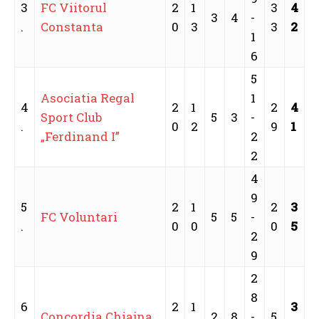
3
FC Viitorul
2
1
3
4
3
4
-
.
Constanta
0
3
3
2
1
6
5
Asociatia Regal
1
4
2
1
2
4
Sport Club
5
3
-
.
0
2
9
1
„Ferdinand I”
2
2
4
9
5
2
1
2
3
FC Voluntari
5
5
-
.
0
0
0
5
2
9
2
8
6
2
1
3
Concordia Chiajna
2
8
-
5