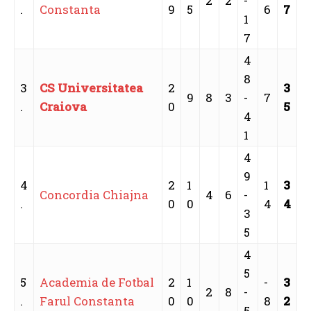
2
2
-
.
Constanta
9
5
6
7
1
7
4
8
3
CS Universitatea
2
3
9
8
3
-
7
.
Craiova
0
5
4
1
4
9
4
2
1
1
3
Concordia Chiajna
4
6
-
.
0
0
4
4
3
5
4
5
5
Academia de Fotbal
2
1
-
3
2
8
-
.
Farul Constanta
0
0
8
2
5