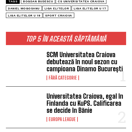
TAGS
BOGDAN BUDESCU
CS UNIVERSITATEA CRAIOVA
DANIEL MOGOSANU
LIGA ELITELOR
LIGA ELITELOR U 17
LIGA ELITELOR U 19
SPORT CRAIOVA
TOP 5 ÎN ACEASTĂ SĂPTĂMÂNĂ
SCM Universitatea Craiova
debutează în noul sezon cu
campioana Dinamo București
FĂRĂ CATEGORIE
Universitatea Craiova, egal în
Finlanda cu KuPS. Calificarea
se decide în Bănie
EUROPA LEAGUE