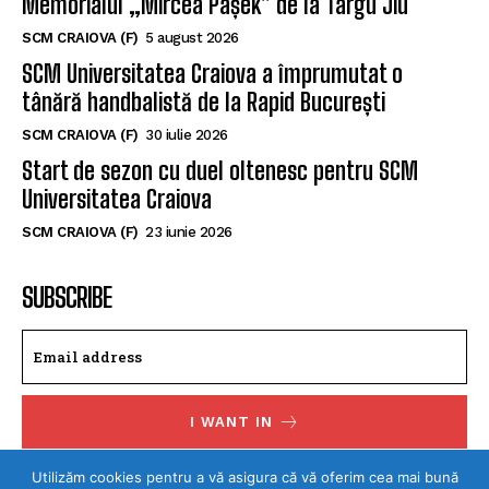
Memorialul „Mircea Pașek” de la Târgu Jiu
SCM CRAIOVA (F)
5 august 2026
SCM Universitatea Craiova a împrumutat o
tânără handbalistă de la Rapid București
SCM CRAIOVA (F)
30 iulie 2026
Start de sezon cu duel oltenesc pentru SCM
Universitatea Craiova
SCM CRAIOVA (F)
23 iunie 2026
SUBSCRIBE
I WANT IN
I've read and accept the
Privacy Policy
.
Utilizăm cookies pentru a vă asigura că vă oferim cea mai bună