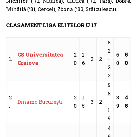
Nichifor (‘71, Nițuică), Ciutică (‘71, Târș), Dobre,
Mihăilă (‘81, Cercel), Zbona (‘83, Stăiculescu).
CLASAMENT LIGA ELITELOR U 17
8
2
CS Universitatea
2
1
6
5
1.
2
2
-
Craiova
0
6
0
0
2
2
5
8
2
2
1
3
4
Dinamo Bucureşti
3
2
-
.
0
5
9
8
1
9
4
9