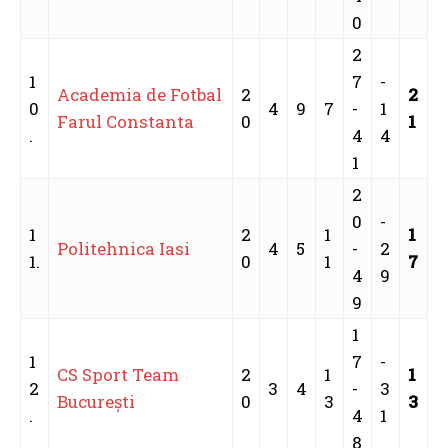
0
2
1
7
-
Academia de Fotbal
2
2
0
4
9
7
-
1
Farul Constanta
0
1
.
4
4
1
2
0
-
1
2
1
1
Politehnica Iasi
4
5
-
2
1.
0
1
7
4
9
9
1
1
7
-
CS Sport Team
2
1
1
2
3
4
-
3
București
0
3
3
.
4
1
8