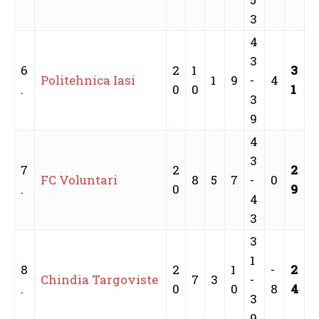
3
4
3
6
2
1
3
Politehnica Iasi
1
9
-
4
.
0
0
1
3
9
4
3
7
2
2
FC Voluntari
8
5
7
-
0
.
0
9
4
3
3
1
8
2
1
-
2
Chindia Targoviste
7
3
-
.
0
0
8
4
3
9