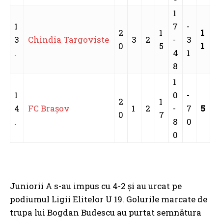
1
1
7
-
2
1
1
3
Chindia Targoviste
3
2
-
3
0
5
1
.
4
1
8
1
1
0
-
2
1
4
FC Braşov
1
2
-
7
5
0
7
.
8
0
0
Juniorii A s-au impus cu 4-2 și au urcat pe
podiumul Ligii Elitelor U 19. Golurile marcate de
trupa lui Bogdan Budescu au purtat semnătura