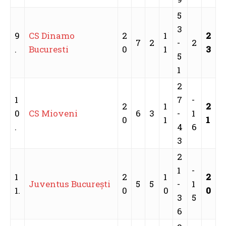
5
3
9
CS Dinamo
2
1
2
7
2
-
2
.
Bucuresti
0
1
3
5
1
2
1
7
-
2
1
2
0
CS Mioveni
6
3
-
1
0
1
1
.
4
6
3
2
1
-
1
2
1
2
Juventus Bucureşti
5
5
-
1
1.
0
0
0
3
5
6