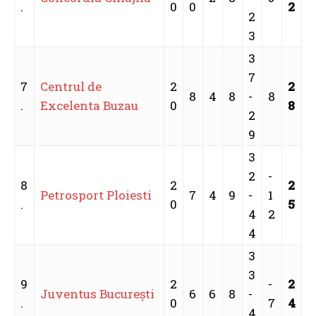
.
0
0
2
2
3
3
7
7
Centrul de
2
2
8
4
8
-
8
.
Excelenta Buzau
0
8
2
9
3
2
-
8
2
2
Petrosport Ploiesti
7
4
9
-
1
.
0
5
4
2
4
3
3
9
2
-
2
Juventus Bucureşti
6
6
8
-
.
0
7
4
4