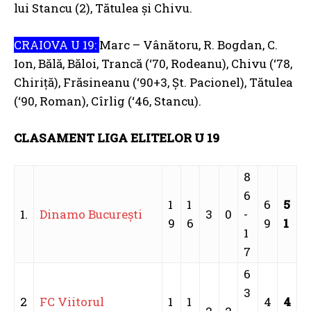
lui Stancu (2), Tătulea și Chivu.
CRAIOVA U 19:
Marc – Vânătoru, R. Bogdan, C.
Ion, Bălă, Băloi, Trancă (‘70, Rodeanu), Chivu (‘78,
Chiriță), Frăsineanu (‘90+3, Șt. Pacionel), Tătulea
(‘90, Roman), Cîrlig (‘46, Stancu).
CLASAMENT LIGA ELITELOR U 19
8
6
1
1
6
5
1.
Dinamo Bucureşti
3
0
-
9
6
9
1
1
7
6
3
2
FC Viitorul
1
1
4
4