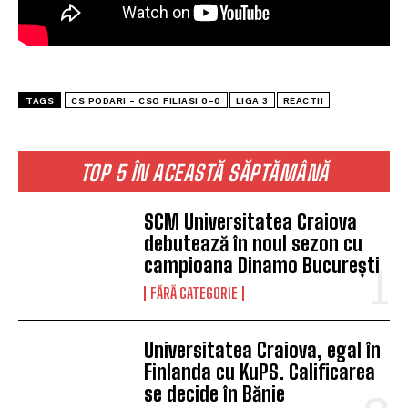
TAGS
CS PODARI - CSO FILIASI 0-0
LIGA 3
REACTII
TOP 5 ÎN ACEASTĂ SĂPTĂMÂNĂ
SCM Universitatea Craiova
debutează în noul sezon cu
campioana Dinamo București
FĂRĂ CATEGORIE
Universitatea Craiova, egal în
Finlanda cu KuPS. Calificarea
se decide în Bănie