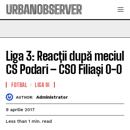
URBANOBSERVER
Liga 3: Reacții după meciul
CS Podari – CSO Filiași 0-0
FOTBAL
LIGA III
Administrator
AUTHOR:
9 aprilie 2017
read
Less than 1
min.