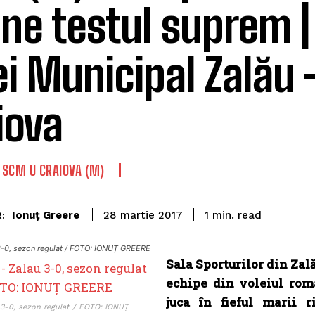
ne testul suprem |
ei Municipal Zalău
iova
SCM U CRAIOVA (M)
read
Ionuț Greere
1
min.
28 martie 2017
:
3-0, sezon regulat / FOTO: IONUȚ GREERE
Sala Sporturilor din Zal
echipe din voleiul ro
juca în fieful marii 
 3-0, sezon regulat / FOTO: IONUȚ