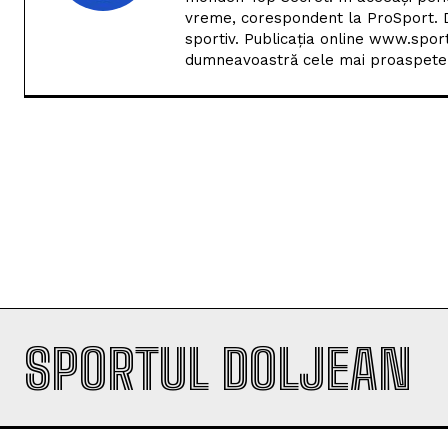
Am debutat în presa sportivă în anu
monden Top Secret. În aceeași perio
vreme, corespondent la ProSport. D
sportiv. Publicația online www.spor
dumneavoastră cele mai proaspete i
SPORTUL DOLJEAN