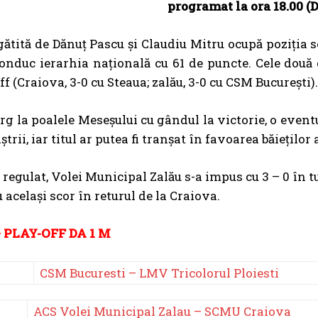
programat la ora 18.00 (
ătită de Dănuț Pascu și Claudiu Mitru ocupă poziția 
conduc ierarhia națională cu 61 de puncte. Cele două
f (Craiova, 3-0 cu Steaua; zalău, 3-0 cu CSM București).
rg la poalele Meseșului cu gândul la victorie, o even
ștrii, iar titul ar putea fi tranșat în favoarea băiețil
regulat, Volei Municipal Zalău s-a impus cu 3 – 0 în tur
 acelaşi scor în returul de la Craiova.
 PLAY-OFF DA 1 M
CSM Bucuresti – LMV Tricolorul Ploiesti
ACS Volei
Municipal Zalau – SCMU Craiova