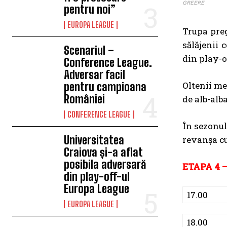
GREERE
pentru noi”
EUROPA LEAGUE
Trupa preg
sălăjenii 
Scenariul –
din play-of
Conference League.
Adversar facil
Oltenii me
pentru campioana
României
de alb-alba
CONFERENCE LEAGUE
În sezonul 
Universitatea
revanşa cu
Craiova și-a aflat
posibila adversară
ETAPA 4 –
din play-off-ul
Europa League
17.00
EUROPA LEAGUE
18.00