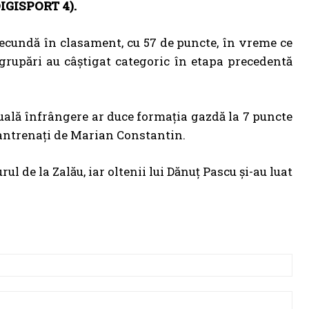
DIGISPORT 4).
secundă în clasament, cu 57 de puncte, în vreme ce
 grupări au câștigat categoric în etapa precedentă
tuală înfrângere ar duce formația gazdă la 7 puncte
or antrenați de Marian Constantin.
ul de la Zalău, iar oltenii lui Dănuţ Pascu şi-au luat