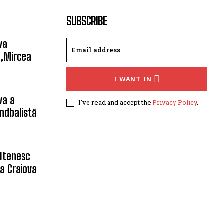
SUBSCRIBE
va
 „Mircea
I WANT IN
va a
I've read and accept the
Privacy Policy
.
ndbalistă
oltenesc
a Craiova