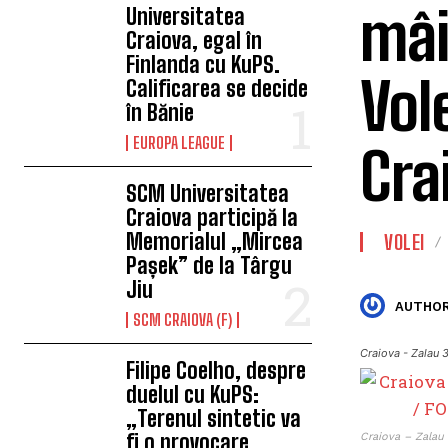
mâi
Universitatea
Craiova, egal în
Finlanda cu KuPS.
Vol
Calificarea se decide
în Bănie
EUROPA LEAGUE
Cra
SCM Universitatea
Craiova participă la
Memorialul „Mircea
VOLEI
Pașek” de la Târgu
Jiu
AUTHOR
SCM CRAIOVA (F)
Craiova - Zalau 
Filipe Coelho, despre
duelul cu KuPS:
„Terenul sintetic va
fi o provocare
Craiova – Zalau