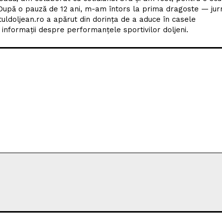
l 1998. Primele mele articole au fost publicate în săptămâna
adă, am colaborat cu cotidianul Ora și am fost, pentru o scu
upă o pauză de 12 ani, m-am întors la prima dragoste — jur
tuldoljean.ro a apărut din dorința de a aduce în casele
nformații despre performanțele sportivilor doljeni.