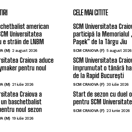
TIRI
CELE MAI CITITE
chetbalist american
SCM Universitatea Craio
SCM Universitatea
participă la Memorialul
u e străin de LNBM
Pașek” de la Târgu Jiu
A (M)
2 august 2026
SCM CRAIOVA (F)
5 august 2026
sitatea Craiova aduce
SCM Universitatea Craio
ymaker pentru noul
împrumutat o tânără ha
de la Rapid București
A (M)
21 iulie 2026
SCM CRAIOVA (F)
30 iulie 2026
sitatea Craiova a
Start de sezon cu duel 
 un baschetbalist
pentru SCM Universitate
pentru noul sezon
SCM CRAIOVA (F)
23 iunie 2026
A (M)
19 iulie 2026