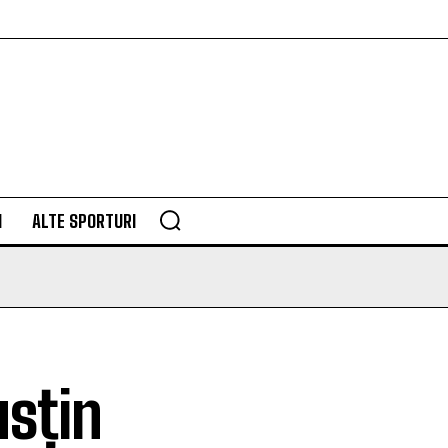
M
ALTE SPORTURI
usțin