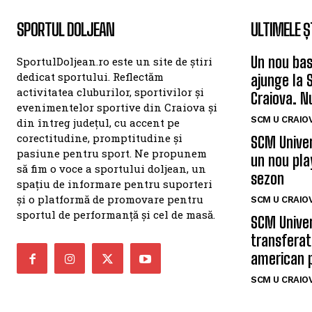
SPORTUL DOLJEAN
ULTIMELE Ș
Un nou bas
SportulDoljean.ro este un site de știri
dedicat sportului. Reflectăm
ajunge la 
activitatea cluburilor, sportivilor și
Craiova. N
evenimentelor sportive din Craiova și
SCM U CRAIOV
din întreg județul, cu accent pe
corectitudine, promptitudine și
SCM Univer
pasiune pentru sport. Ne propunem
un nou pla
să fim o voce a sportului doljean, un
sezon
spațiu de informare pentru suporteri
și o platformă de promovare pentru
SCM U CRAIOV
sportul de performanță și cel de masă.
SCM Univer
transferat
american 
SCM U CRAIOV