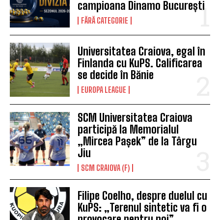
campioana Dinamo București
FĂRĂ CATEGORIE
Universitatea Craiova, egal în
Finlanda cu KuPS. Calificarea
se decide în Bănie
EUROPA LEAGUE
SCM Universitatea Craiova
participă la Memorialul
„Mircea Pașek” de la Târgu
Jiu
SCM CRAIOVA (F)
Filipe Coelho, despre duelul cu
KuPS: „Terenul sintetic va fi o
provocare pentru noi”