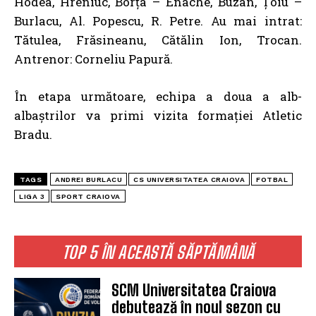
Hodea, Hreniuc, Borța – Enache, Buzan, Țoiu –
Burlacu, Al. Popescu, R. Petre. Au mai intrat:
Tătulea, Frăsineanu, Cătălin Ion, Trocan.
Antrenor: Corneliu Papură.
În etapa următoare, echipa a doua a alb-
albaștrilor va primi vizita formației Atletic
Bradu.
TAGS
ANDREI BURLACU
CS UNIVERSITATEA CRAIOVA
FOTBAL
LIGA 3
SPORT CRAIOVA
TOP 5 ÎN ACEASTĂ SĂPTĂMÂNĂ
SCM Universitatea Craiova
debutează în noul sezon cu