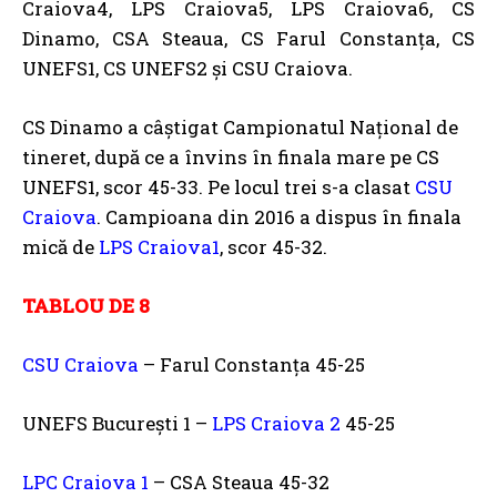
Craiova4, LPS Craiova5, LPS Craiova6, CS
Dinamo, CSA Steaua, CS Farul Constanța, CS
UNEFS1, CS UNEFS2 și CSU Craiova.
CS Dinamo a câștigat Campionatul Național de
tineret, după ce a învins în finala mare pe CS
UNEFS1, scor 45-33. Pe locul trei s-a clasat
CSU
Craiova
. Campioana din 2016 a dispus în finala
mică de
LPS Craiova1
, scor 45-32.
TABLOU DE 8
CSU Craiova
– Farul Constanța 45-25
UNEFS București 1 –
LPS Craiova 2
45-25
LPC Craiova 1
– CSA Steaua 45-32