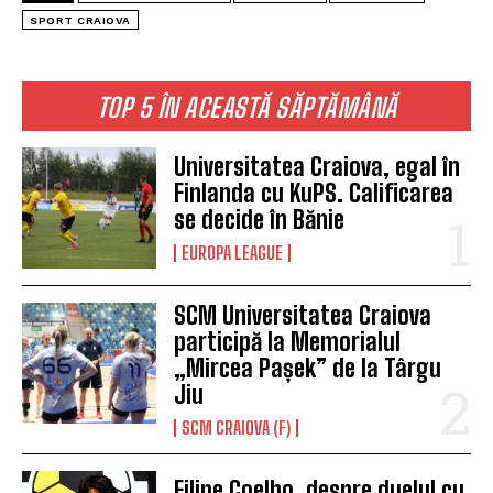
SPORT CRAIOVA
TOP 5 ÎN ACEASTĂ SĂPTĂMÂNĂ
Universitatea Craiova, egal în
Finlanda cu KuPS. Calificarea
se decide în Bănie
EUROPA LEAGUE
SCM Universitatea Craiova
participă la Memorialul
„Mircea Pașek” de la Târgu
Jiu
SCM CRAIOVA (F)
Filipe Coelho, despre duelul cu