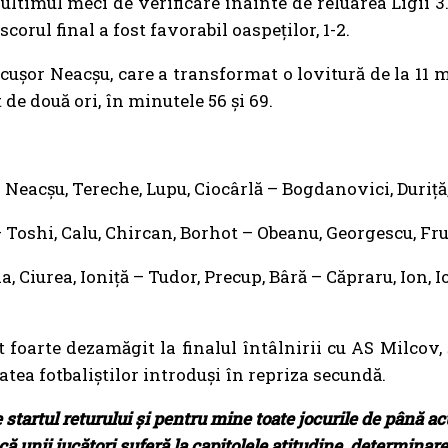
 ultimul meci de verificare înainte de reluarea Ligii 
 scorul final a fost favorabil oaspeților, 1-2.
icuşor Neacşu, care a transformat o lovitură de la 11 
de două ori, în minutele 56 și 69.
Neacşu, Tereche, Lupu, Ciocârlă – Bogdanovici, Duriță
 Toshi, Calu, Chircan, Borhot – Obeanu, Georgescu, Fr
, Ciurea, Ioniță – Tudor, Precup, Bâră – Căpraru, Ion, 
t foarte dezamăgit la finalul întâlnirii cu AS Milcov,
atea fotbaliştilor introduşi în repriza secundă.
 startul returului şi pentru mine toate jocurile de până ac
ă unii jucători suferă la capitolele atitudine, determinare,