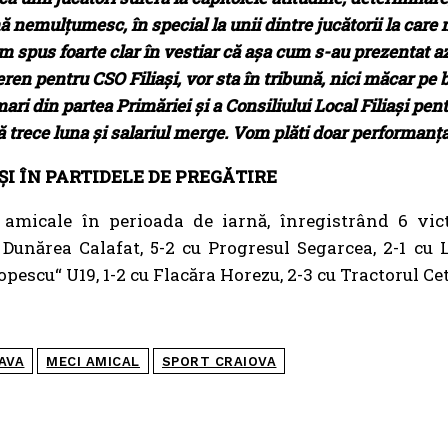
 nemulțumesc, în special la unii dintre jucătorii la care ma
m spus foarte clar în vestiar că aşa cum s-au prezentat az
teren pentru CSO Filiaşi, vor sta în tribună, nici măcar pe 
 mari din partea Primăriei şi a Consiliului Local Filiaşi pe
ă trece luna şi salariul merge. Vom plăti doar performanț
ȘI ÎN PARTIDELE DE PREGĂTIRE
 amicale în perioada de iarnă, înregistrând 6 vic
Dunărea Calafat, 5-2 cu Progresul Segarcea, 2-1 cu L
pescu“ U19, 1-2 cu Flacăra Horezu, 2-3 cu Tractorul Cet
AVA
MECI AMICAL
SPORT CRAIOVA