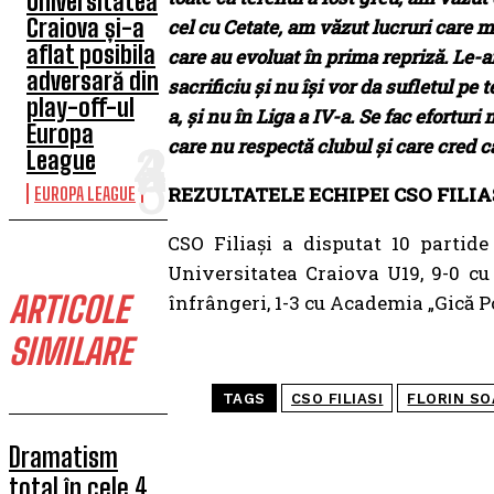
Universitatea
Craiova și-a
cel cu Cetate, am văzut lucruri care mă
aflat posibila
care au evoluat în prima repriză. Le-a
adversară din
sacrificiu şi nu îşi vor da sufletul pe 
play-off-ul
a, şi nu în Liga a IV-a. Se fac eforturi
Europa
care nu respectă clubul şi care cred c
League
REZULTATELE ECHIPEI CSO FILIA
EUROPA LEAGUE
CSO Filiași a disputat 10 partide
Universitatea Craiova U19, 9-0 cu 
ARTICOLE
înfrângeri, 1-3 cu Academia „Gică Po
SIMILARE
TAGS
CSO FILIASI
FLORIN SO
Dramatism
total în cele 4