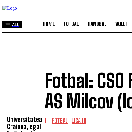
HOME
FOTBAL
HANDBAL
VOLEI
ALL
Fotbal: CSO F
TOP 5 ÎN
ACEASTĂ
AS Milcov (lo
SĂPTĂMÂNĂ
Universitatea
FOTBAL
LIGA III
Craiova, egal