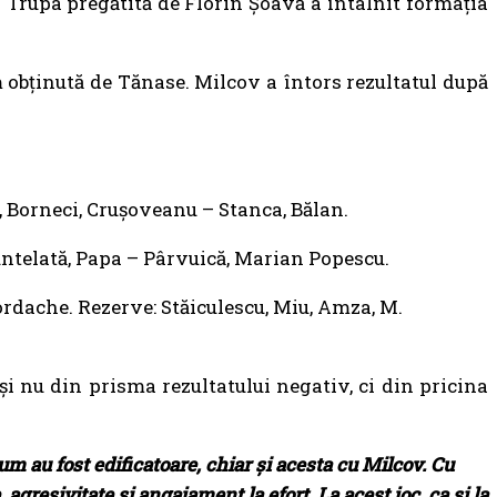
3. Trupa pregătită de Florin Șoavă a întâlnit formația
m obținută de Tănase. Milcov a întors rezultatul după
, Borneci, Cruşoveanu – Stanca, Bălan.
untelată, Papa – Pârvuică, Marian Popescu.
Iordache. Rezerve: Stăiculescu, Miu, Amza, M.
 şi nu din prisma rezultatului negativ, ci din pricina
um au fost edificatoare, chiar şi acesta cu Milcov. Cu
 agresivitate şi angajament la efort. La acest joc, ca şi la