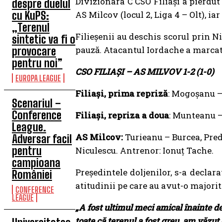
Divizionara C CSO Filiași a pierdut
despre duelul
cu KuPS:
AS Milcov (locul 2, Liga 4 – Olt), iar
„Terenul
Filieșenii au deschis scorul prin N
sintetic va fi o
pauză. Atacantul Iordache a marcat 
provocare
pentru noi”
CSO FILIAȘI – AS MILVOV 1-2 (1-0)
EUROPA LEAGUE
Filiași, prima repriză
: Mogoşanu – 
Scenariul –
Conference
Filiași, repriza a doua
: Munteanu –
League.
AS Milcov:
Turieanu – Burcea, Preda
Adversar facil
pentru
Niculescu. Antrenor: Ionuț Tache.
campioana
Președintele doljenilor, s-a declara
României
atitudinii pe care au avut-o majorit
CONFERENCE
LEAGUE
„A fost ultimul meci amical înainte de
toate că terenul a fost greu, am văzut c