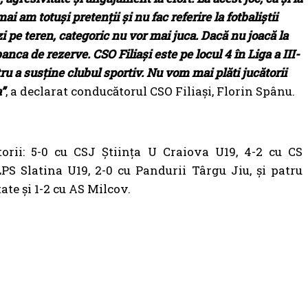
i am totuşi pretenții şi nu fac referire la fotbaliştii
i pe teren, categoric nu vor mai juca. Dacă nu joacă la
banca de rezerve. CSO Filiaşi este pe locul 4 în Liga a III-
ntru a susține clubul sportiv. Nu vom mai plăti jucătorii
a”
, a declarat conducătorul CSO Filiaşi, Florin Spânu.
torii: 5-0 cu CSJ Știința U Craiova U19, 4-2 cu CS
PS Slatina U19, 2-0 cu Pandurii Târgu Jiu, și patru
ate și 1-2 cu AS Milcov.