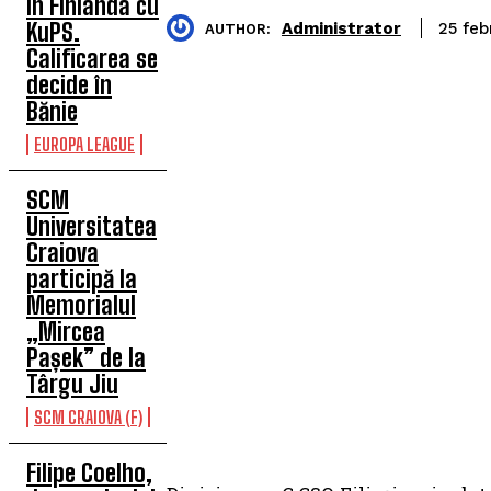
în Finlanda cu
KuPS.
Administrator
25 feb
AUTHOR:
Calificarea se
decide în
Bănie
EUROPA LEAGUE
SCM
Universitatea
Craiova
participă la
Memorialul
„Mircea
Pașek” de la
Târgu Jiu
SCM CRAIOVA (F)
Filipe Coelho,