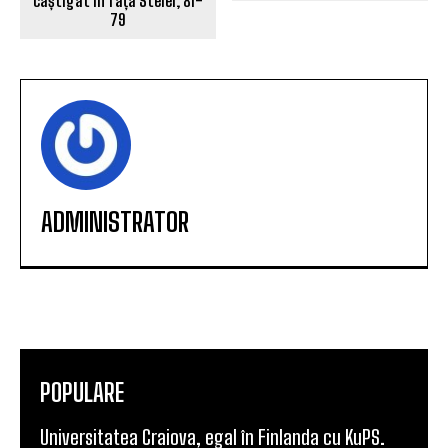
câștigat în fața Stelei, 81-
79
ADMINISTRATOR
POPULARE
Universitatea Craiova, egal în Finlanda cu KuPS.