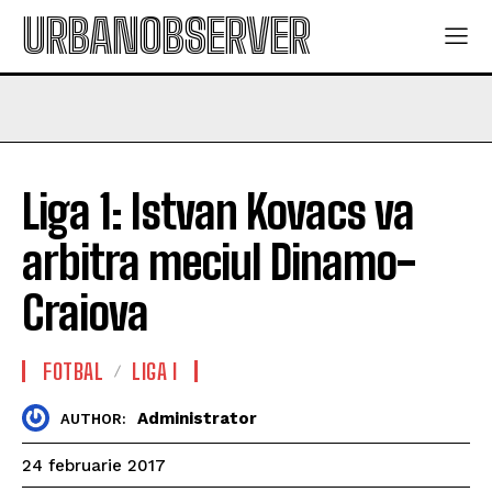
URBANOBSERVER
Liga 1: Istvan Kovacs va
arbitra meciul Dinamo-
Craiova
FOTBAL
LIGA I
Administrator
AUTHOR:
24 februarie 2017