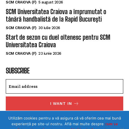
SCM CRAIOVA (F)
5 august 2026
SCM Universitatea Craiova a împrumutat o
tânără handbalistă de la Rapid București
SCM CRAIOVA (F)
30 iulie 2026
Start de sezon cu duel oltenesc pentru SCM
Universitatea Craiova
SCM CRAIOVA (F)
23 iunie 2026
SUBSCRIBE
I WANT IN
I've read and accept the
Privacy Policy
.
Utilizăm cookies pentru a vă asigura că vă oferim cea mai bună
experiență pe site-ul nostru. Află mai multe despre
cum sa