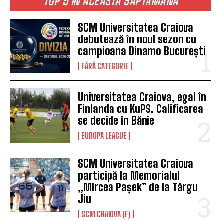
TOP 5 ÎN ACEASTĂ SĂPTĂMÂNĂ
SCM Universitatea Craiova
debutează în noul sezon cu
campioana Dinamo București
FĂRĂ CATEGORIE
Universitatea Craiova, egal în
Finlanda cu KuPS. Calificarea
se decide în Bănie
EUROPA LEAGUE
SCM Universitatea Craiova
participă la Memorialul
„Mircea Pașek” de la Târgu
Jiu
SCM CRAIOVA (F)