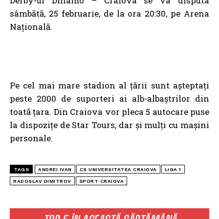
Derby-ul Dinamo – Craiova se va disputa
sâmbătă, 25 februarie, de la ora 20:30, pe Arena
Națională.
Pe cel mai mare stadion al țării sunt așteptați
peste 2000 de suporteri ai alb-albaștrilor din
toată țara. Din Craiova vor pleca 5 autocare puse
la dispozițe de Star Tours, dar și mulți cu mașini
personale.
TAGS
ANDREI IVAN
CS UNIVERSITATEA CRAIOVA
LIGA 1
RADOSLAV DIMITROV
SPORT CRAIOVA