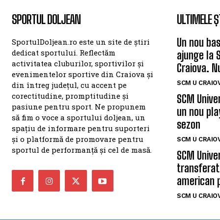
SPORTUL DOLJEAN
ULTIMELE Ș
Un nou bas
SportulDoljean.ro este un site de știri
dedicat sportului. Reflectăm
ajunge la 
activitatea cluburilor, sportivilor și
Craiova. N
evenimentelor sportive din Craiova și
SCM U CRAIOV
din întreg județul, cu accent pe
corectitudine, promptitudine și
SCM Univer
pasiune pentru sport. Ne propunem
un nou pla
să fim o voce a sportului doljean, un
sezon
spațiu de informare pentru suporteri
și o platformă de promovare pentru
SCM U CRAIOV
sportul de performanță și cel de masă.
SCM Univer
transferat
american 
SCM U CRAIOV