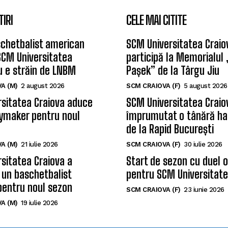
TIRI
CELE MAI CITITE
chetbalist american
SCM Universitatea Craio
SCM Universitatea
participă la Memorialul
u e străin de LNBM
Pașek” de la Târgu Jiu
A (M)
2 august 2026
SCM CRAIOVA (F)
5 august 2026
sitatea Craiova aduce
SCM Universitatea Craio
ymaker pentru noul
împrumutat o tânără ha
de la Rapid București
A (M)
21 iulie 2026
SCM CRAIOVA (F)
30 iulie 2026
sitatea Craiova a
Start de sezon cu duel 
 un baschetbalist
pentru SCM Universitate
pentru noul sezon
SCM CRAIOVA (F)
23 iunie 2026
A (M)
19 iulie 2026