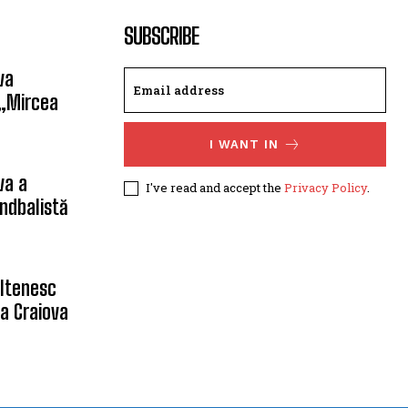
SUBSCRIBE
va
 „Mircea
I WANT IN
va a
I've read and accept the
Privacy Policy
.
ndbalistă
oltenesc
a Craiova