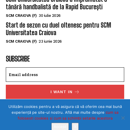
tânără handbalistă de la Rapid București
SCM CRAIOVA (F)
30 iulie 2026
Start de sezon cu duel oltenesc pentru SCM
Universitatea Craiova
SCM CRAIOVA (F)
23 iunie 2026
SUBSCRIBE
I WANT IN
I've read and accept the
Privacy Policy
.
Utilizăm cookies pentru a vă asigura că vă oferim cea mai bună
experiență pe site-ul nostru. Află mai multe despre
cum sa
folosesti cookies si cum sa schimbi setarile acestora
Accept
X
©Toate drepturile rezervate SPORTULDOLJEAN.RO