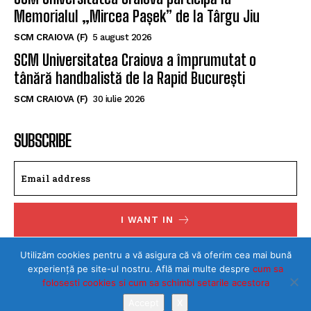
Memorialul „Mircea Pașek” de la Târgu Jiu
SCM CRAIOVA (F)
5 august 2026
SCM Universitatea Craiova a împrumutat o
tânără handbalistă de la Rapid București
SCM CRAIOVA (F)
30 iulie 2026
SUBSCRIBE
I WANT IN
I've read and accept the
Privacy Policy
.
Utilizăm cookies pentru a vă asigura că vă oferim cea mai bună
experiență pe site-ul nostru. Află mai multe despre
cum sa
folosesti cookies si cum sa schimbi setarile acestora
Accept
X
©Toate drepturile rezervate SPORTULDOLJEAN.RO