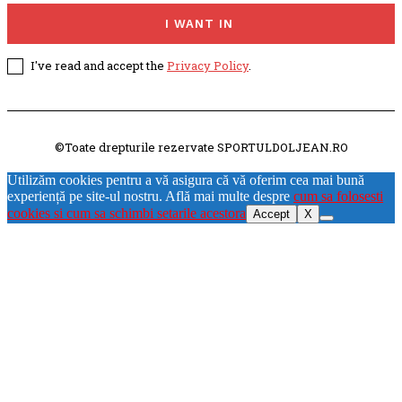
I WANT IN
I've read and accept the
Privacy Policy
.
©Toate drepturile rezervate SPORTULDOLJEAN.RO
Utilizăm cookies pentru a vă asigura că vă oferim cea mai bună
experiență pe site-ul nostru. Află mai multe despre
cum sa folosesti
cookies si cum sa schimbi setarile acestora
Accept
X