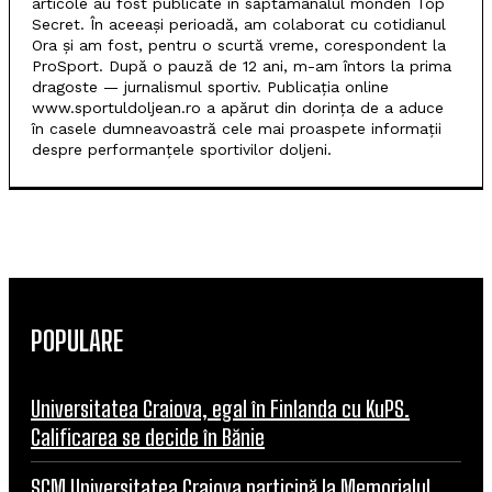
articole au fost publicate în săptămânalul monden Top
Secret. În aceeași perioadă, am colaborat cu cotidianul
Ora și am fost, pentru o scurtă vreme, corespondent la
ProSport. După o pauză de 12 ani, m-am întors la prima
dragoste — jurnalismul sportiv. Publicația online
www.sportuldoljean.ro a apărut din dorința de a aduce
în casele dumneavoastră cele mai proaspete informații
despre performanțele sportivilor doljeni.
POPULARE
Universitatea Craiova, egal în Finlanda cu KuPS.
Calificarea se decide în Bănie
SCM Universitatea Craiova participă la Memorialul