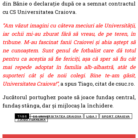
din Bănie o declarație după ce a semnat contractul
cu CS Universitatea Craiova.
”Am văzut imagini cu câteva meciuri ale Universității,
iar ochii mi-au zburat fără să vreau, de pe teren, în
tribune. M-au fascinat fanii Craiovei și abia aștept să
ne cunoaștem. Sunt genul de fotbalist care dă totul
pentru ca aceștia să fie fericiți, așa că sper să fiu cât
mai repede adoptat în familia alb-albastră, atât de
suporteri cât și de noii colegi. Bine te-am găsit,
Universitatea Craiova!”,
a spus Tiago, citat de csuc.ro.
Jucătorul portughez poate să joace fundaș central,
fundaș stânga, dar și mijlocaș la închidere.
TAGS
CS UNIVERSITATEA CRAIOVA
LIGA 1
SPORT CRAIOVA
TIAGO FERREIRA