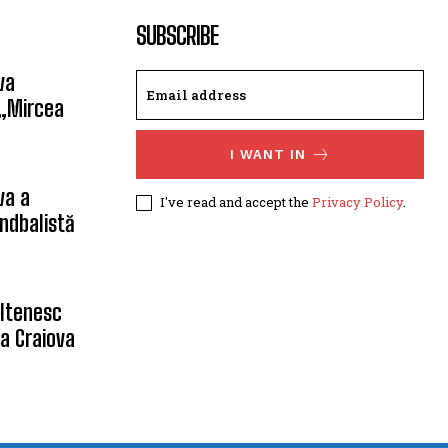
SUBSCRIBE
va
 „Mircea
I WANT IN
va a
I've read and accept the
Privacy Policy
.
ndbalistă
oltenesc
a Craiova