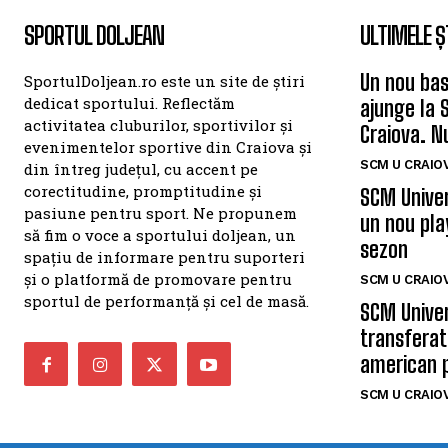
SPORTUL DOLJEAN
ULTIMELE Ș
Un nou bas
SportulDoljean.ro este un site de știri
dedicat sportului. Reflectăm
ajunge la 
activitatea cluburilor, sportivilor și
Craiova. N
evenimentelor sportive din Craiova și
SCM U CRAIOV
din întreg județul, cu accent pe
corectitudine, promptitudine și
SCM Univer
pasiune pentru sport. Ne propunem
un nou pla
să fim o voce a sportului doljean, un
sezon
spațiu de informare pentru suporteri
și o platformă de promovare pentru
SCM U CRAIOV
sportul de performanță și cel de masă.
SCM Univer
transferat
american 
SCM U CRAIOV