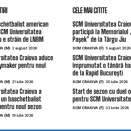
TIRI
CELE MAI CITITE
chetbalist american
SCM Universitatea Craio
SCM Universitatea
participă la Memorialul
u e străin de LNBM
Pașek” de la Târgu Jiu
A (M)
2 august 2026
SCM CRAIOVA (F)
5 august 2026
sitatea Craiova aduce
SCM Universitatea Craio
ymaker pentru noul
împrumutat o tânără ha
de la Rapid București
A (M)
21 iulie 2026
SCM CRAIOVA (F)
30 iulie 2026
sitatea Craiova a
Start de sezon cu duel 
 un baschetbalist
pentru SCM Universitate
pentru noul sezon
SCM CRAIOVA (F)
23 iunie 2026
A (M)
19 iulie 2026