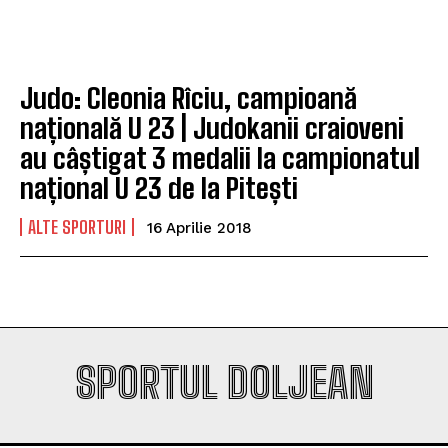
Company
Company
Judo: Cleonia Rîciu, campioană
națională U 23 | Judokanii craioveni
au câștigat 3 medalii la campionatul
național U 23 de la Pitești
ALTE SPORTURI
16 Aprilie 2018
SPORTUL DOLJEAN