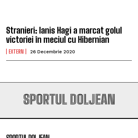
play-off-ul Europa League
play-off-ul Europa League
Stranieri: Ianis Hagi a marcat golul
Company
Company
victoriei în meciul cu Hibernian
EXTERN
26 Decembrie 2020
SPORTUL DOLJEAN
SPORTUL DOLJEAN