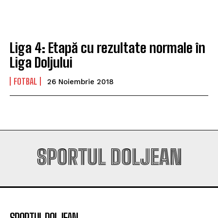
play-off-ul Europa League
play-off-ul Europa League
Liga 4: Etapă cu rezultate normale în
Company
Company
Liga Doljului
FOTBAL
26 Noiembrie 2018
SPORTUL DOLJEAN
SPORTUL DOLJEAN