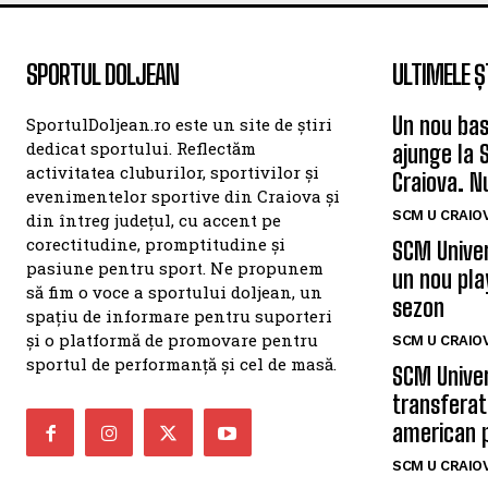
SPORTUL DOLJEAN
ULTIMELE Ș
Un nou bas
SportulDoljean.ro este un site de știri
dedicat sportului. Reflectăm
ajunge la 
activitatea cluburilor, sportivilor și
Craiova. N
evenimentelor sportive din Craiova și
SCM U CRAIOV
din întreg județul, cu accent pe
corectitudine, promptitudine și
SCM Univer
pasiune pentru sport. Ne propunem
un nou pla
să fim o voce a sportului doljean, un
sezon
spațiu de informare pentru suporteri
și o platformă de promovare pentru
SCM U CRAIOV
sportul de performanță și cel de masă.
SCM Univer
transferat
american 
SCM U CRAIOV