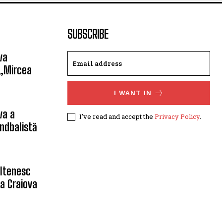
SUBSCRIBE
va
 „Mircea
I WANT IN
va a
I've read and accept the
Privacy Policy
.
ndbalistă
oltenesc
a Craiova