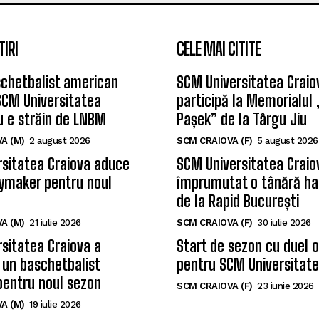
TIRI
CELE MAI CITITE
chetbalist american
SCM Universitatea Craio
SCM Universitatea
participă la Memorialul
u e străin de LNBM
Pașek” de la Târgu Jiu
A (M)
2 august 2026
SCM CRAIOVA (F)
5 august 2026
sitatea Craiova aduce
SCM Universitatea Craio
ymaker pentru noul
împrumutat o tânără ha
de la Rapid București
A (M)
21 iulie 2026
SCM CRAIOVA (F)
30 iulie 2026
sitatea Craiova a
Start de sezon cu duel 
 un baschetbalist
pentru SCM Universitate
pentru noul sezon
SCM CRAIOVA (F)
23 iunie 2026
A (M)
19 iulie 2026