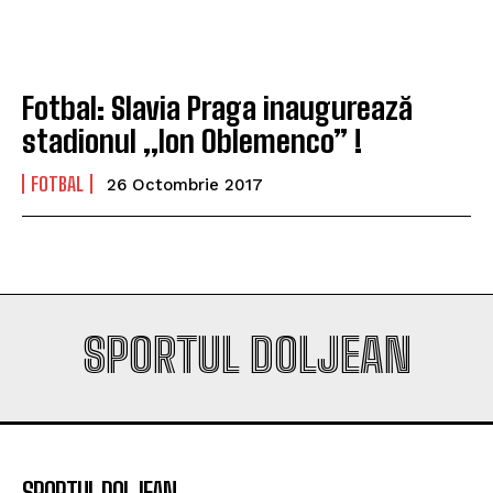
campioana României
campioana României
Fotbal: Slavia Praga inaugurează
Company
Company
stadionul „Ion Oblemenco” !
FOTBAL
26 Octombrie 2017
SPORTUL DOLJEAN
SPORTUL DOLJEAN