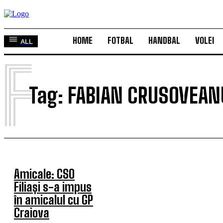
HOME
FOTBAL
HANDBAL
VOLEI
ALL
F
Tag:
FABIAN CRUSOVEAN
Amicale: CSO
Filiași s-a impus
în amicalul cu GP
Craiova