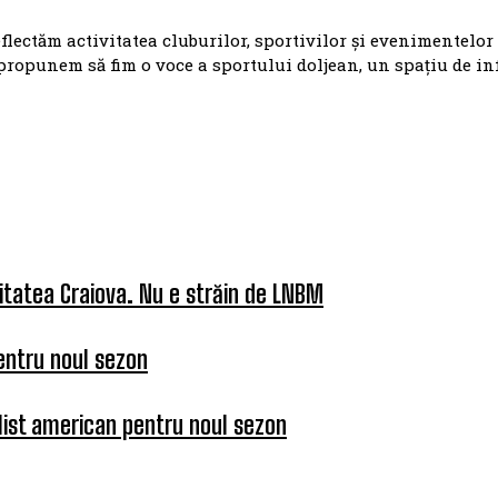
eflectăm activitatea cluburilor, sportivilor și evenimentelor
propunem să fim o voce a sportului doljean, un spațiu de i
itatea Craiova. Nu e străin de LNBM
entru noul sezon
list american pentru noul sezon