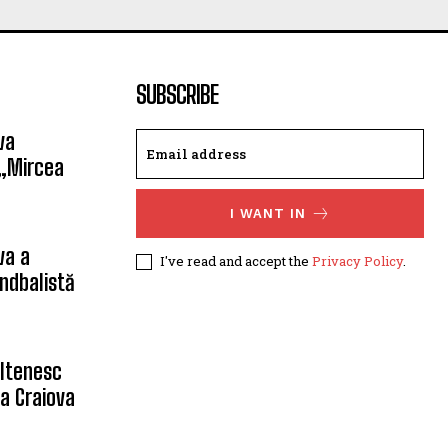
SUBSCRIBE
va
 „Mircea
I WANT IN
va a
I've read and accept the
Privacy Policy
.
ndbalistă
oltenesc
a Craiova