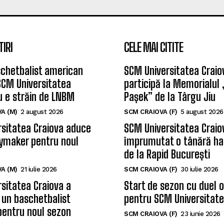
TIRI
CELE MAI CITITE
chetbalist american
SCM Universitatea Craio
SCM Universitatea
participă la Memorialul
u e străin de LNBM
Pașek” de la Târgu Jiu
A (M)
2 august 2026
SCM CRAIOVA (F)
5 august 2026
sitatea Craiova aduce
SCM Universitatea Craio
ymaker pentru noul
împrumutat o tânără ha
de la Rapid București
A (M)
21 iulie 2026
SCM CRAIOVA (F)
30 iulie 2026
sitatea Craiova a
Start de sezon cu duel 
 un baschetbalist
pentru SCM Universitate
pentru noul sezon
SCM CRAIOVA (F)
23 iunie 2026