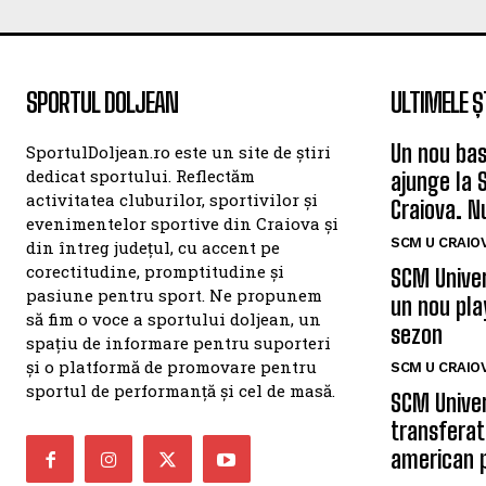
SPORTUL DOLJEAN
ULTIMELE Ș
Un nou bas
SportulDoljean.ro este un site de știri
dedicat sportului. Reflectăm
ajunge la 
activitatea cluburilor, sportivilor și
Craiova. N
evenimentelor sportive din Craiova și
SCM U CRAIOV
din întreg județul, cu accent pe
corectitudine, promptitudine și
SCM Univer
pasiune pentru sport. Ne propunem
un nou pla
să fim o voce a sportului doljean, un
sezon
spațiu de informare pentru suporteri
și o platformă de promovare pentru
SCM U CRAIOV
sportul de performanță și cel de masă.
SCM Univer
transferat
american 