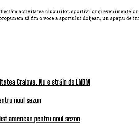
eflectăm activitatea cluburilor, sportivilor și evenimentelor
propunem să fim o voce a sportului doljean, un spațiu de i
itatea Craiova. Nu e străin de LNBM
entru noul sezon
list american pentru noul sezon