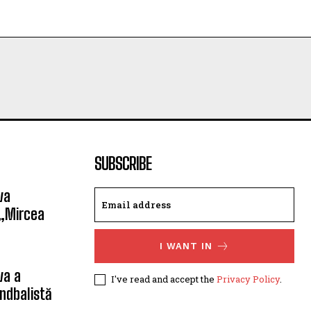
SUBSCRIBE
va
 „Mircea
I WANT IN
va a
I've read and accept the
Privacy Policy
.
ndbalistă