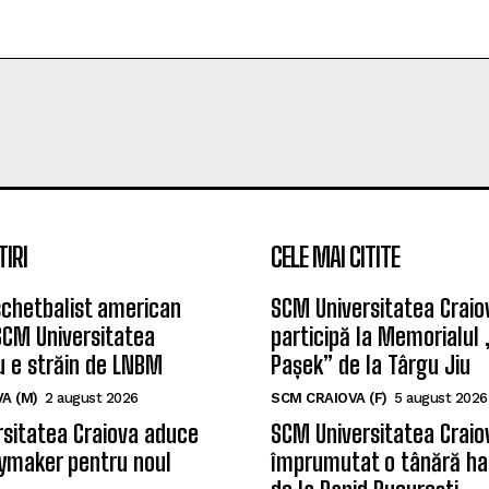
TIRI
CELE MAI CITITE
chetbalist american
SCM Universitatea Craio
SCM Universitatea
participă la Memorialul
u e străin de LNBM
Pașek” de la Târgu Jiu
A (M)
2 august 2026
SCM CRAIOVA (F)
5 august 2026
sitatea Craiova aduce
SCM Universitatea Craio
ymaker pentru noul
împrumutat o tânără ha