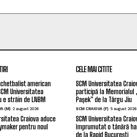
TIRI
CELE MAI CITITE
chetbalist american
SCM Universitatea Craio
SCM Universitatea
participă la Memorialul
u e străin de LNBM
Pașek” de la Târgu Jiu
A (M)
2 august 2026
SCM CRAIOVA (F)
5 august 2026
sitatea Craiova aduce
SCM Universitatea Craio
ymaker pentru noul
împrumutat o tânără ha
de la Rapid București