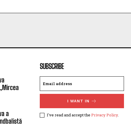
SUBSCRIBE
va
 „Mircea
I WANT IN
va a
I've read and accept the
Privacy Policy
.
ndbalistă