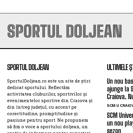
SPORTUL DOLJEAN
SPORTUL DOLJEAN
ULTIMELE Ș
Un nou bas
SportulDoljean.ro este un site de știri
dedicat sportului. Reflectăm
ajunge la 
activitatea cluburilor, sportivilor și
Craiova. N
evenimentelor sportive din Craiova și
SCM U CRAIOV
din întreg județul, cu accent pe
corectitudine, promptitudine și
SCM Univer
pasiune pentru sport. Ne propunem
un nou pla
să fim o voce a sportului doljean, un
sezon