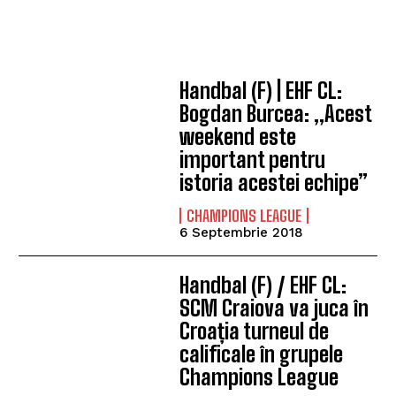
Handbal (F) | EHF CL:
Bogdan Burcea: „Acest
weekend este
important pentru
istoria acestei echipe”
CHAMPIONS LEAGUE
6 Septembrie 2018
Handbal (F) / EHF CL:
SCM Craiova va juca în
Croația turneul de
calificale în grupele
Champions League