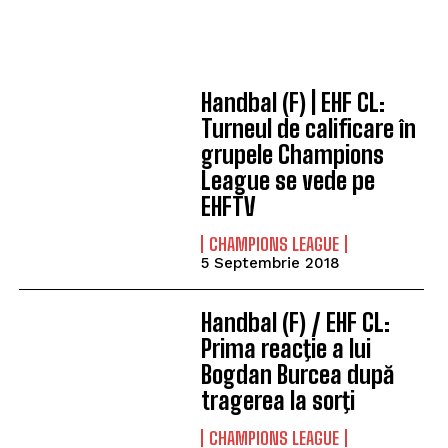
Handbal (F) | EHF CL:
Turneul de calificare în
grupele Champions
League se vede pe
EHFTV
CHAMPIONS LEAGUE
5 Septembrie 2018
Handbal (F) / EHF CL:
Prima reacţie a lui
Bogdan Burcea după
tragerea la sorţi
CHAMPIONS LEAGUE