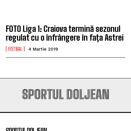
va fi o provocare pentru noi”
va fi o provocare pentru noi”
FOTO Liga 1: Craiova termină sezonul
Company
Company
regulat cu o înfrângere în fața Astrei
FOTBAL
4 Martie 2019
SPORTUL DOLJEAN
SPORTUL DOLJEAN