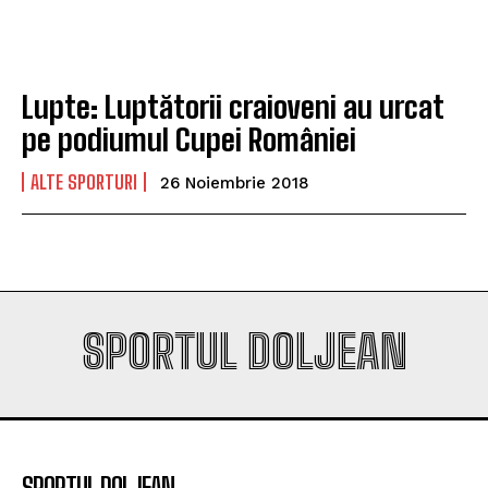
campioana României
campioana României
Lupte: Luptătorii craioveni au urcat
Company
Company
pe podiumul Cupei României
ALTE SPORTURI
26 Noiembrie 2018
SPORTUL DOLJEAN
SPORTUL DOLJEAN