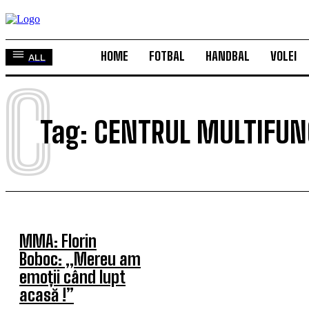
HOME
FOTBAL
HANDBAL
VOLEI
ALL
C
Tag:
CENTRUL MULTIFUN
MMA: Florin
Boboc: „Mereu am
emoții când lupt
acasă !”