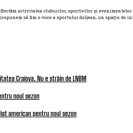
eflectăm activitatea cluburilor, sportivilor și evenimentelor
propunem să fim o voce a sportului doljean, un spațiu de i
itatea Craiova. Nu e străin de LNBM
entru noul sezon
list american pentru noul sezon