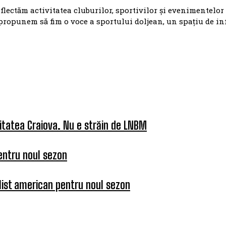
eflectăm activitatea cluburilor, sportivilor și evenimentelor
propunem să fim o voce a sportului doljean, un spațiu de i
itatea Craiova. Nu e străin de LNBM
entru noul sezon
list american pentru noul sezon