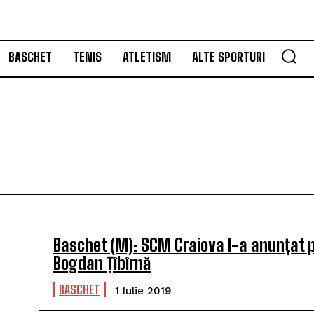
BASCHET
TENIS
ATLETISM
ALTE SPORTURI
Baschet (M): SCM Craiova l-a anunțat 
Bogdan Țîbîrnă
BASCHET
1 Iulie 2019