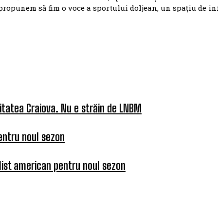
propunem să fim o voce a sportului doljean, un spațiu de i
itatea Craiova. Nu e străin de LNBM
entru noul sezon
list american pentru noul sezon