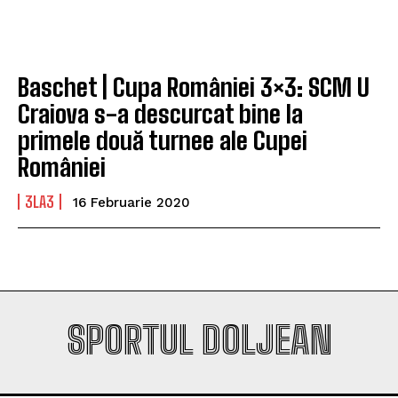
Company
Company
Baschet | Cupa României 3×3: SCM U
Craiova s-a descurcat bine la
primele două turnee ale Cupei
României
3LA3
16 Februarie 2020
SPORTUL DOLJEAN