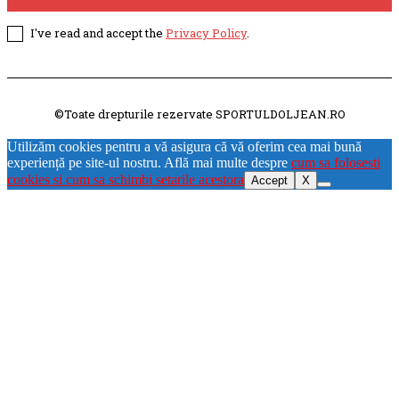
I've read and accept the
Privacy Policy
.
©Toate drepturile rezervate SPORTULDOLJEAN.RO
Utilizăm cookies pentru a vă asigura că vă oferim cea mai bună
experiență pe site-ul nostru. Află mai multe despre
cum sa folosesti
cookies si cum sa schimbi setarile acestora
Accept
X