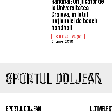
Handbal: Un jucător de
la Universitatea
Craiova, în lotul
naționalei de beach
handball
CS U CRAIOVA (M)
5 Iunie 2019
SPORTUL DOLJEAN
SPORTUL DOLJEAN
ULTIMELE Ș