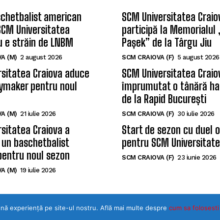
chetbalist american
SCM Universitatea Craio
SCM Universitatea
participă la Memorialul
u e străin de LNBM
Pașek” de la Târgu Jiu
A (M)
2 august 2026
SCM CRAIOVA (F)
5 august 2026
sitatea Craiova aduce
SCM Universitatea Craio
ymaker pentru noul
împrumutat o tânără ha
de la Rapid București
A (M)
21 iulie 2026
SCM CRAIOVA (F)
30 iulie 2026
sitatea Craiova a
Start de sezon cu duel 
 un baschetbalist
pentru SCM Universitate
pentru noul sezon
SCM CRAIOVA (F)
23 iunie 2026
A (M)
19 iulie 2026
ună experiență pe site-ul nostru. Află mai multe despre
©Toate drepturile rezervate SPORTULDOLJEAN.RO
cum sa folosesti