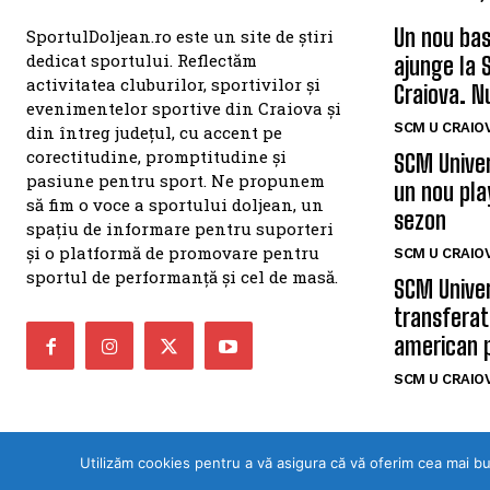
Un nou bas
SportulDoljean.ro este un site de știri
dedicat sportului. Reflectăm
ajunge la 
activitatea cluburilor, sportivilor și
Craiova. N
evenimentelor sportive din Craiova și
SCM U CRAIOV
din întreg județul, cu accent pe
corectitudine, promptitudine și
SCM Univer
pasiune pentru sport. Ne propunem
un nou pla
să fim o voce a sportului doljean, un
sezon
spațiu de informare pentru suporteri
și o platformă de promovare pentru
SCM U CRAIOV
sportul de performanță și cel de masă.
SCM Univer
transferat
american 
SCM U CRAIOV
Utilizăm cookies pentru a vă asigura că vă oferim cea mai b