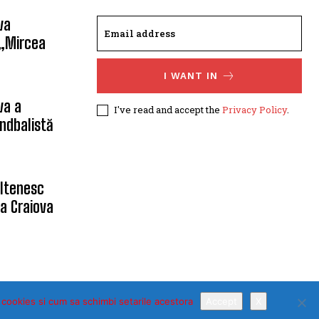
va
 „Mircea
I WANT IN
va a
I've read and accept the
Privacy Policy
.
ndbalistă
oltenesc
a Craiova
 cookies si cum sa schimbi setarile acestora
Accept
X