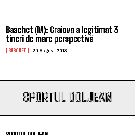
Universitatea Craiova. Nu e străin de LNBM
Universitatea Craiova. Nu e străin de LNBM
Baschet (M): Craiova a legitimat 3
Company
Company
tineri de mare perspectivă
BASCHET
20 August 2018
SPORTUL DOLJEAN
SPORTUL DOLJEAN