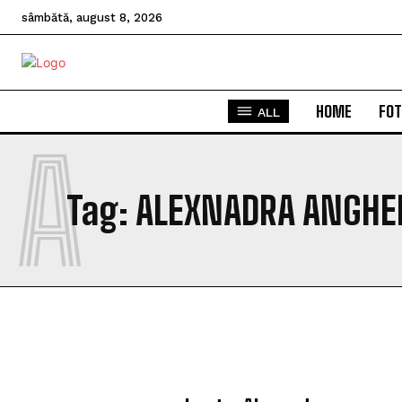
sâmbătă, august 8, 2026
HOME
FOT
ALL
A
Tag:
ALEXNADRA ANGHE