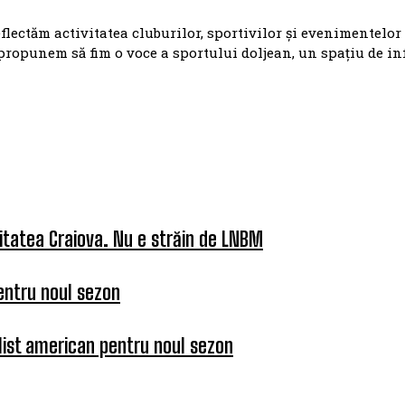
eflectăm activitatea cluburilor, sportivilor și evenimentelor
propunem să fim o voce a sportului doljean, un spațiu de i
itatea Craiova. Nu e străin de LNBM
entru noul sezon
list american pentru noul sezon